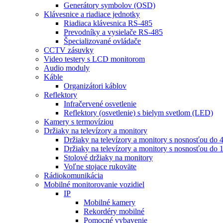
Generátory symbolov (OSD)
Klávesnice a riadiace jednotky
Riadiaca klávesnica RS-485
Prevodníky a vysielače RS-485
Špecializované ovládače
CCTV zásuvky
Video testery s LCD monitorom
Audio moduly
Káble
Organizátori káblov
Reflektory
Infračervené osvetlenie
Reflektory (osvetlenie) s bielym svetlom (LED)
Kamery s termovíziou
Držiaky na televízory a monitory
Držiaky na televízory a monitory s nosnosťou do 
Držiaky na televízory a monitory s nosnosťou do 
Stolové držiaky na monitory
Voľne stojace rukoväte
Rádiokomunikácia
Mobilné monitorovanie vozidiel
IP
Mobilné kamery
Rekordéry mobilné
Pomocné vybavenie