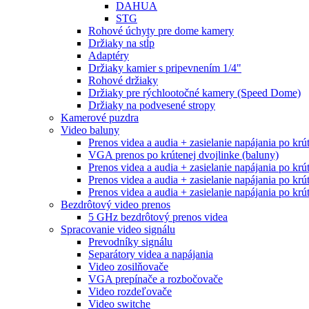
DAHUA
STG
Rohové úchyty pre dome kamery
Držiaky na stĺp
Adaptéry
Držiaky kamier s pripevnením 1/4"
Rohové držiaky
Držiaky pre rýchlootočné kamery (Speed Dome)
Držiaky na podvesené stropy
Kamerové puzdra
Video baluny
Prenos videa a audia + zasielanie napájania po krú
VGA prenos po krútenej dvojlinke (baluny)
Prenos videa a audia + zasielanie napájania po krú
Prenos videa a audia + zasielanie napájania po krú
Prenos videa a audia + zasielanie napájania po krú
Bezdrôtový video prenos
5 GHz bezdrôtový prenos videa
Spracovanie video signálu
Prevodníky signálu
Separátory videa a napájania
Video zosilňovače
VGA prepínače a rozbočovače
Video rozdeľovače
Video switche