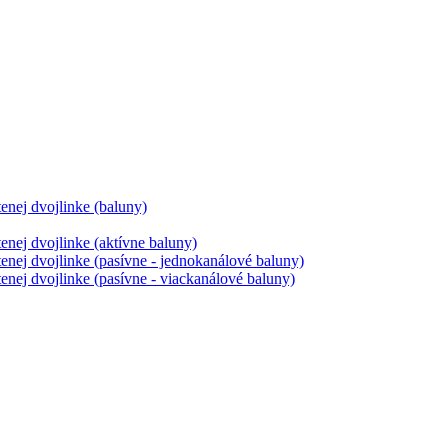
tenej dvojlinke (baluny)
tenej dvojlinke (aktívne baluny)
tenej dvojlinke (pasívne - jednokanálové baluny)
tenej dvojlinke (pasívne - viackanálové baluny)