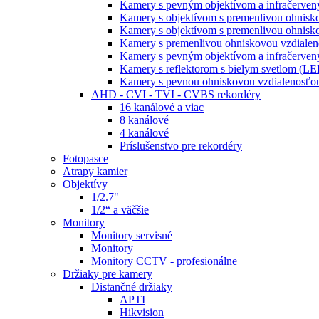
Kamery s pevným objektívom a infračervený
Kamery s objektívom s premenlivou ohnisk
Kamery s objektívom s premenlivou ohnisk
Kamery s premenlivou ohniskovou vzdialeno
Kamery s pevným objektívom a infračervený
Kamery s reflektorom s bielym svetlom (L
Kamery s pevnou ohniskovou vzdialenosťou
AHD - CVI - TVI - CVBS rekordéry
16 kanálové a viac
8 kanálové
4 kanálové
Príslušenstvo pre rekordéry
Fotopasce
Atrapy kamier
Objektívy
1/2.7"
1/2“ a väčšie
Monitory
Monitory servisné
Monitory
Monitory CCTV - profesionálne
Držiaky pre kamery
Distančné držiaky
APTI
Hikvision