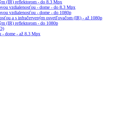
m (IR) reflektorom - do 8.3 Mpx
ovou vzdialenosťou - dome - do 8.3 Mpx
ovou vzdialenosťou - dome - do 1080p
sťou a s infračerveným osvetľovačom (IR) - až 1080p
m (IR) reflektorom - do 1080p
ED)
 - dome - až 8.3 Mpx