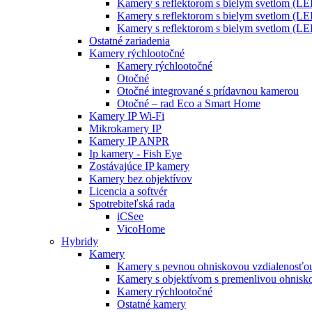
Kamery s reflektorom s bielym svetlom (LE
Kamery s reflektorom s bielym svetlom (LE
Kamery s reflektorom s bielym svetlom (LE
Ostatné zariadenia
Kamery rýchlootočné
Kamery rýchlootočné
Otočné
Otočné integrované s prídavnou kamerou
Otočné – rad Eco a Smart Home
Kamery IP Wi-Fi
Mikrokamery IP
Kamery IP ANPR
Ip kamery - Fish Eye
Zostávajúce IP kamery
Kamery bez objektívov
Licencia a softvér
Spotrebiteľská rada
iCSee
VicoHome
Hybridy
Kamery
Kamery s pevnou ohniskovou vzdialenosťou
Kamery s objektívom s premenlivou ohnisko
Kamery rýchlootočné
Ostatné kamery