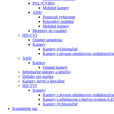
PAL (CVBS)
Mobilné kamery
AHD
Pomocné vybavenie
Rekordéry mobilné
Mobilné kamery
Monitory do vozidiel
HD-CVI
Ostatné zariadenia
Kamery
Kamery rýchlootočné
Kamery s pevnou ohniskovou vzdialenosťou
AHD
Kamery
Ostatné kamery
Informačné nálepky a tabuľky
Držiaky pre puzdra
Kamery skryté a špeciálne
HD-TVI
Kamery
Kamery s pevnou ohniskovou vzdialenosťou
Kamery s reflektorom s bielym svetlom (L
Kamery rýchlootočné
Kontaktujte nás