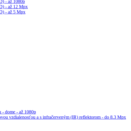
D) - až 1080p
D) - až 12 Mpx
D) - až 5 Mpx
 - dome - až 1080p
vou vzdialenosťou a s infračerveným (IR) reflektorom - do 8.3 Mpx