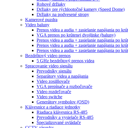
Rohové držiaky
Držiaky pre rýchlootočné kamery (Speed Dome)
Držiaky na podvesené stropy
Kamerové puzdra
Video baluny
Prenos videa a audia + zasielanie napájania po krú
VGA prenos po krútenej dvojlinke (baluny)
Prenos videa a audia + zasielanie napájania po krú
Prenos videa a audia + zasielanie napájania po krú
Prenos videa a audia + zasielanie napájania po krú
Bezdrôtový video prenos
5 GHz bezdrôtový prenos videa
Spracovanie video signálu
Prevodníky signálu
Separátory videa a napájania
Video zosilňovače
VGA prepínače a rozbočovače
Video rozdeľovače
Video switche
Generátory symbolov (OSD)
Klávesnice a riadiace jednotky
Riadiaca klávesnica RS-485
Prevodníky a vysielače RS-485
Špecializované ovládače
CCTV zásuvky