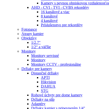
Kamery s pevnou ohniskovou vzdialenosťou
AHD - CVI - TVI - CVBS rekordéry
16 kanálové a viac
8 kanálové
4 kanálové
Príslušenstvo pre rekordéry
Fotopasce
Atrapy kamier
Objektívy
1/2.7"
1/2“ a väčšie
Monitory
Monitory servisné
Monitory
Monitory CCTV - profesionálne
Držiaky pre kamery
Distančné držiaky
APTI
Hikvision
DAHUA
STG
Rohové úchyty pre dome kamery
Držiaky na stĺp
Adaptéry
Držiaky kamier s pripevnením 1/4"