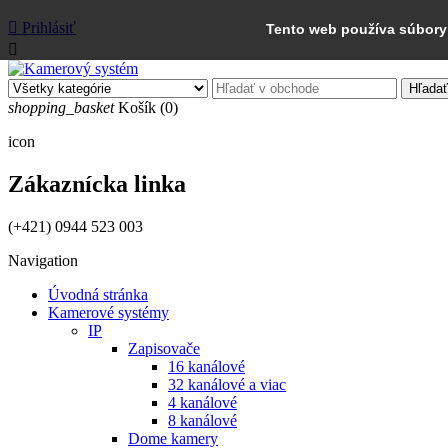

Prihlásiť
Tento web používa súbory 

Hľadať
shopping_basket
Košík
(0)
icon
Zákaznícka linka
(+421) 0944 523 003
Navigation
Úvodná stránka
Kamerové systémy
IP
Zapisovače
16 kanálové
32 kanálové a viac
4 kanálové
8 kanálové
Dome kamery