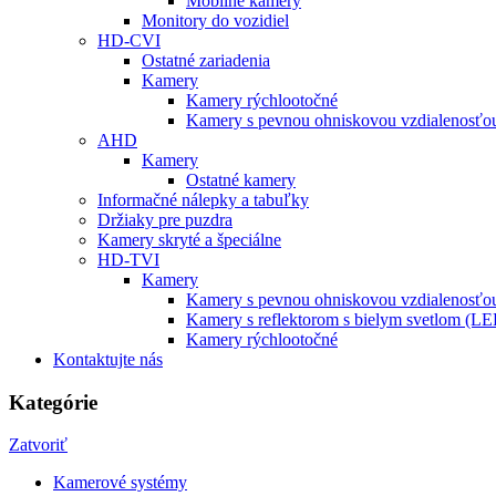
Mobilné kamery
Monitory do vozidiel
HD-CVI
Ostatné zariadenia
Kamery
Kamery rýchlootočné
Kamery s pevnou ohniskovou vzdialenosťou
AHD
Kamery
Ostatné kamery
Informačné nálepky a tabuľky
Držiaky pre puzdra
Kamery skryté a špeciálne
HD-TVI
Kamery
Kamery s pevnou ohniskovou vzdialenosťou
Kamery s reflektorom s bielym svetlom (L
Kamery rýchlootočné
Kontaktujte nás
Kategórie
Zatvoriť
Kamerové systémy