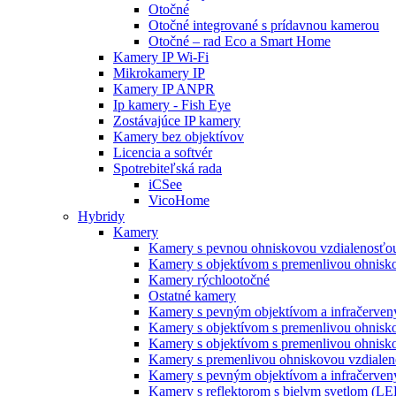
Otočné
Otočné integrované s prídavnou kamerou
Otočné – rad Eco a Smart Home
Kamery IP Wi-Fi
Mikrokamery IP
Kamery IP ANPR
Ip kamery - Fish Eye
Zostávajúce IP kamery
Kamery bez objektívov
Licencia a softvér
Spotrebiteľská rada
iCSee
VicoHome
Hybridy
Kamery
Kamery s pevnou ohniskovou vzdialenosťou
Kamery s objektívom s premenlivou ohnisko
Kamery rýchlootočné
Ostatné kamery
Kamery s pevným objektívom a infračervený
Kamery s objektívom s premenlivou ohnisk
Kamery s objektívom s premenlivou ohnisk
Kamery s premenlivou ohniskovou vzdialeno
Kamery s pevným objektívom a infračervený
Kamery s reflektorom s bielym svetlom (L