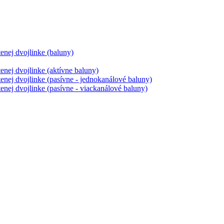
tenej dvojlinke (baluny)
tenej dvojlinke (aktívne baluny)
tenej dvojlinke (pasívne - jednokanálové baluny)
tenej dvojlinke (pasívne - viackanálové baluny)