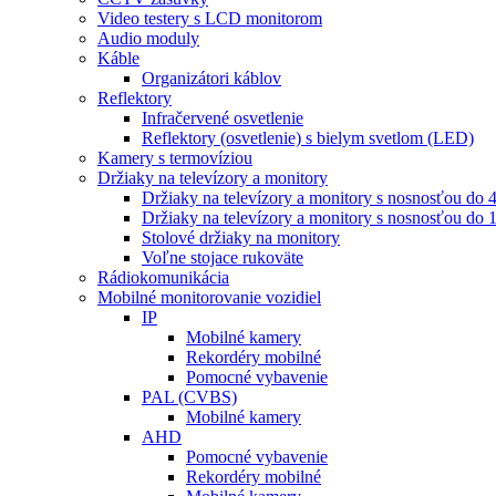
Video testery s LCD monitorom
Audio moduly
Káble
Organizátori káblov
Reflektory
Infračervené osvetlenie
Reflektory (osvetlenie) s bielym svetlom (LED)
Kamery s termovíziou
Držiaky na televízory a monitory
Držiaky na televízory a monitory s nosnosťou do 
Držiaky na televízory a monitory s nosnosťou do 
Stolové držiaky na monitory
Voľne stojace rukoväte
Rádiokomunikácia
Mobilné monitorovanie vozidiel
IP
Mobilné kamery
Rekordéry mobilné
Pomocné vybavenie
PAL (CVBS)
Mobilné kamery
AHD
Pomocné vybavenie
Rekordéry mobilné