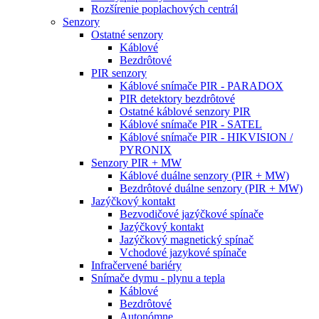
Rozšírenie poplachových centrál
Senzory
Ostatné senzory
Káblové
Bezdrôtové
PIR senzory
Káblové snímače PIR - PARADOX
PIR detektory bezdrôtové
Ostatné káblové senzory PIR
Káblové snímače PIR - SATEL
Káblové snímače PIR - HIKVISION /
PYRONIX
Senzory PIR + MW
Káblové duálne senzory (PIR + MW)
Bezdrôtové duálne senzory (PIR + MW)
Jazýčkový kontakt
Bezvodičové jazýčkové spínače
Jazýčkový kontakt
Jazýčkový magnetický spínač
Vchodové jazykové spínače
Infračervené bariéry
Snímače dymu - plynu a tepla
Káblové
Bezdrôtové
Autonómne