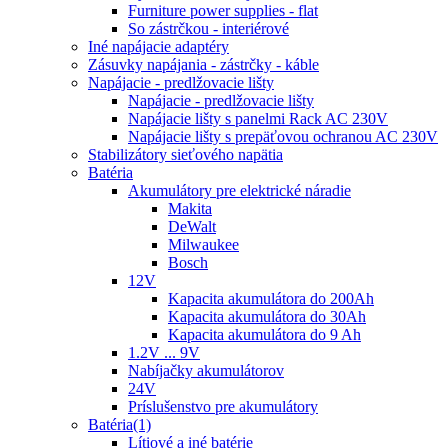
Furniture power supplies - flat
So zástrčkou - interiérové
Iné napájacie adaptéry
Zásuvky napájania - zástrčky - káble
Napájacie - predlžovacie lišty
Napájacie - predlžovacie lišty
Napájacie lišty s panelmi Rack AC 230V
Napájacie lišty s prepäťovou ochranou AC 230V
Stabilizátory sieťového napätia
Batéria
Akumulátory pre elektrické náradie
Makita
DeWalt
Milwaukee
Bosch
12V
Kapacita akumulátora do 200Ah
Kapacita akumulátora do 30Ah
Kapacita akumulátora do 9 Ah
1.2V ... 9V
Nabíjačky akumulátorov
24V
Príslušenstvo pre akumulátory
Batéria(1)
Lítiové a iné batérie