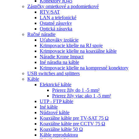
Konektory RJ45
Zástrčky omietkové a podomietkové
RTV/SAT
LAN a telefonické
Ostatné zásuvky
Optická zásuvka
Ručné náradie
Uťahováky izolácie
Krimpovacie kliešte na RJ spoje
Krimpovacie kliešte na koaxiálne káble
Náradie Krone Impact
Iné náradia na káble
Krimpovacie kliešte na kompresné konektory
USB switches and splitters
Káble
Elektrické káble
Prierez žily do 1 -5 mm²
Prierez žily viac ako 1 -5 mm²
UTP - FTP káble
Iné káble
Núdzové káble
Koaxiálne káble pre TV-SAT 75 Ω
Koaxiálne káble pre CCTV 75 Ω
Koaxiálne káble 50 Ω
Káble reproduktora