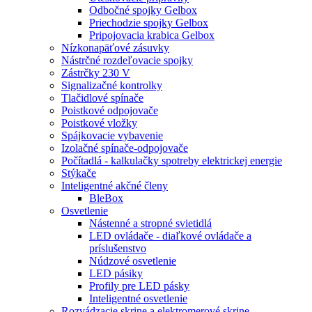
Odbočné spojky Gelbox
Priechodzie spojky Gelbox
Pripojovacia krabica Gelbox
Nízkonapäťové zásuvky
Nástrčné rozdeľovacie spojky
Zástrčky 230 V
Signalizačné kontrolky
Tlačidlové spínače
Poistkové odpojovače
Poistkové vložky
Spájkovacie vybavenie
Izolačné spínače-odpojovače
Počítadlá - kalkulačky spotreby elektrickej energie
Stýkače
Inteligentné akčné členy
BleBox
Osvetlenie
Nástenné a stropné svietidlá
LED ovládače - diaľkové ovládače a
príslušenstvo
Núdzové osvetlenie
LED pásiky
Profily pre LED pásky
Inteligentné osvetlenie
Rozvádzacie skrine a elektromerové skrine