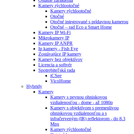
Ostatné zariadenia
Kamery rýchlootočné
Kamery rýchlootočné
Otočné
Otočné integrované s prídavnou kamerou
Otočné – rad Eco a Smart Home
Kamery IP Wi-Fi
Mikrokamery IP
Kamery IP ANPR
Ip kamery - Fish Eye
Zostávajúce IP kamery
Kamery bez objektívov
Licencia a softvér
Spotrebiteľská rada
iCSee
VicoHome
Hybridy
Kamery
Kamery s pevnou ohniskovou
vzdialenosťou - dome - až 1080p
Kamery s objektívom s premenlivou
ohniskovou vzdialenosťou a s
infračerveným (IR) reflektorom - do 8.3
Mpx
Kamery rýchlootočné