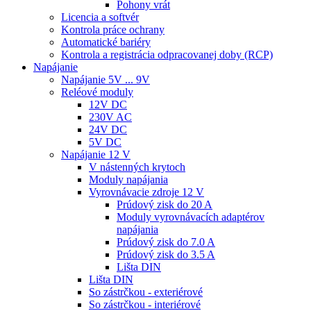
Pohony vrát
Licencia a softvér
Kontrola práce ochrany
Automatické bariéry
Kontrola a registrácia odpracovanej doby (RCP)
Napájanie
Napájanie 5V ... 9V
Reléové moduly
12V DC
230V AC
24V DC
5V DC
Napájanie 12 V
V nástenných krytoch
Moduly napájania
Vyrovnávacie zdroje 12 V
Prúdový zisk do 20 A
Moduly vyrovnávacích adaptérov
napájania
Prúdový zisk do 7.0 A
Prúdový zisk do 3.5 A
Lišta DIN
Lišta DIN
So zástrčkou - exteriérové
So zástrčkou - interiérové