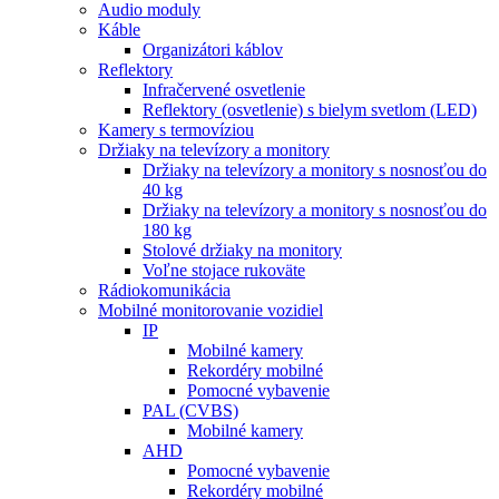
Audio moduly
Káble
Organizátori káblov
Reflektory
Infračervené osvetlenie
Reflektory (osvetlenie) s bielym svetlom (LED)
Kamery s termovíziou
Držiaky na televízory a monitory
Držiaky na televízory a monitory s nosnosťou do
40 kg
Držiaky na televízory a monitory s nosnosťou do
180 kg
Stolové držiaky na monitory
Voľne stojace rukoväte
Rádiokomunikácia
Mobilné monitorovanie vozidiel
IP
Mobilné kamery
Rekordéry mobilné
Pomocné vybavenie
PAL (CVBS)
Mobilné kamery
AHD
Pomocné vybavenie
Rekordéry mobilné