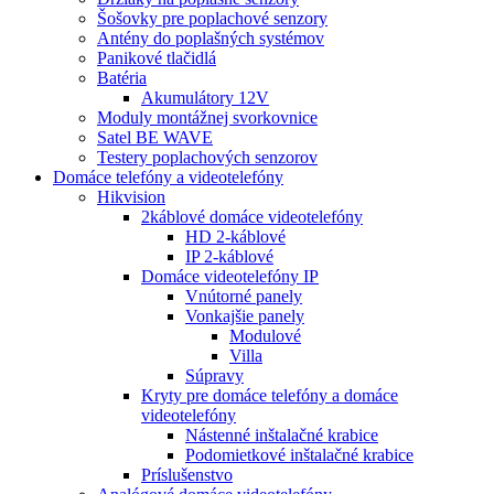
Šošovky pre poplachové senzory
Antény do poplašných systémov
Panikové tlačidlá
Batéria
Akumulátory 12V
Moduly montážnej svorkovnice
Satel BE WAVE
Testery poplachových senzorov
Domáce telefóny a videotelefóny
Hikvision
2káblové domáce videotelefóny
HD 2-káblové
IP 2-káblové
Domáce videotelefóny IP
Vnútorné panely
Vonkajšie panely
Modulové
Villa
Súpravy
Kryty pre domáce telefóny a domáce
videotelefóny
Nástenné inštalačné krabice
Podomietkové inštalačné krabice
Príslušenstvo