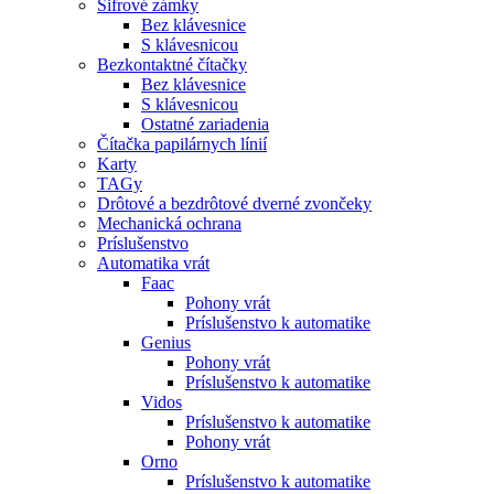
Šifrové zámky
Bez klávesnice
S klávesnicou
Bezkontaktné čítačky
Bez klávesnice
S klávesnicou
Ostatné zariadenia
Čítačka papilárnych línií
Karty
TAGy
Drôtové a bezdrôtové dverné zvončeky
Mechanická ochrana
Príslušenstvo
Automatika vrát
Faac
Pohony vrát
Príslušenstvo k automatike
Genius
Pohony vrát
Príslušenstvo k automatike
Vidos
Príslušenstvo k automatike
Pohony vrát
Orno
Príslušenstvo k automatike