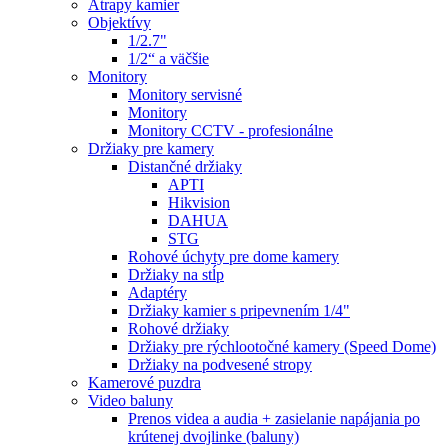
Atrapy kamier
Objektívy
1/2.7"
1/2“ a väčšie
Monitory
Monitory servisné
Monitory
Monitory CCTV - profesionálne
Držiaky pre kamery
Distančné držiaky
APTI
Hikvision
DAHUA
STG
Rohové úchyty pre dome kamery
Držiaky na stĺp
Adaptéry
Držiaky kamier s pripevnením 1/4"
Rohové držiaky
Držiaky pre rýchlootočné kamery (Speed Dome)
Držiaky na podvesené stropy
Kamerové puzdra
Video baluny
Prenos videa a audia + zasielanie napájania po
krútenej dvojlinke (baluny)