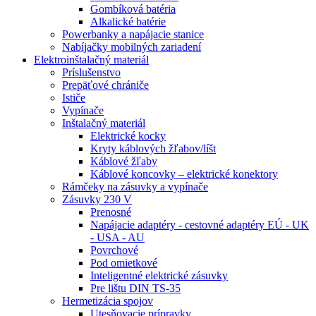
Gombíková batéria
Alkalické batérie
Powerbanky a napájacie stanice
Nabíjačky mobilných zariadení
Elektroinštalačný materiál
Príslušenstvo
Prepäťové chrániče
Ističe
Vypínače
Inštalačný materiál
Elektrické kocky
Kryty káblových žľabov/líšt
Káblové žľaby
Káblové koncovky – elektrické konektory
Rámčeky na zásuvky a vypínače
Zásuvky 230 V
Prenosné
Napájacie adaptéry - cestovné adaptéry EÚ - UK
- USA - AU
Povrchové
Pod omietkové
Inteligentné elektrické zásuvky
Pre lištu DIN TS-35
Hermetizácia spojov
Utesňovacie prípravky