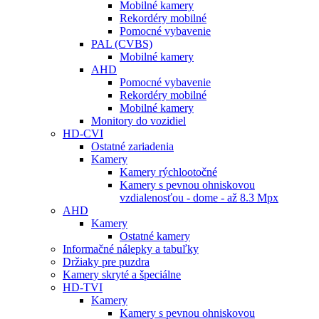
Mobilné kamery
Rekordéry mobilné
Pomocné vybavenie
PAL (CVBS)
Mobilné kamery
AHD
Pomocné vybavenie
Rekordéry mobilné
Mobilné kamery
Monitory do vozidiel
HD-CVI
Ostatné zariadenia
Kamery
Kamery rýchlootočné
Kamery s pevnou ohniskovou
vzdialenosťou - dome - až 8.3 Mpx
AHD
Kamery
Ostatné kamery
Informačné nálepky a tabuľky
Držiaky pre puzdra
Kamery skryté a špeciálne
HD-TVI
Kamery
Kamery s pevnou ohniskovou