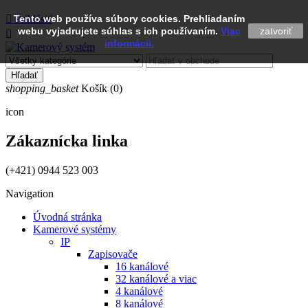

Tento web používa súbory cookies. Prehliadaním
Prihlásiť
webu vyjadrujete súhlas s ich používaním.
Viac
zatvoriť

informácii.
Hľadať
shopping_basket
Košík
(0)
icon
Zákaznícka linka
(+421) 0944 523 003
Navigation
Úvodná stránka
Kamerové systémy
IP
Zapisovače
16 kanálové
32 kanálové a viac
4 kanálové
8 kanálové