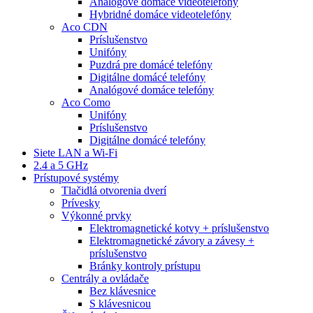
Analógové domáce videotelefóny
Hybridné domáce videotelefóny
Aco CDN
Príslušenstvo
Unifóny
Puzdrá pre domácé telefóny
Digitálne domácé telefóny
Analógové domáce telefóny
Aco Como
Unifóny
Príslušenstvo
Digitálne domácé telefóny
Siete LAN a Wi-Fi
2.4 a 5 GHz
Prístupové systémy
Tlačidlá otvorenia dverí
Prívesky
Výkonné prvky
Elektromagnetické kotvy + príslušenstvo
Elektromagnetické závory a závesy +
príslušenstvo
Bránky kontroly prístupu
Centrály a ovládače
Bez klávesnice
S klávesnicou