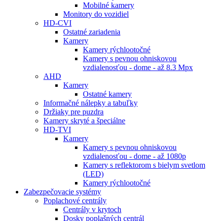
Mobilné kamery
Monitory do vozidiel
HD-CVI
Ostatné zariadenia
Kamery
Kamery rýchlootočné
Kamery s pevnou ohniskovou
vzdialenosťou - dome - až 8.3 Mpx
AHD
Kamery
Ostatné kamery
Informačné nálepky a tabuľky
Držiaky pre puzdra
Kamery skryté a špeciálne
HD-TVI
Kamery
Kamery s pevnou ohniskovou
vzdialenosťou - dome - až 1080p
Kamery s reflektorom s bielym svetlom
(LED)
Kamery rýchlootočné
Zabezpečovacie systémy
Poplachové centrály
Centrály v krytoch
Dosky poplašných centrál