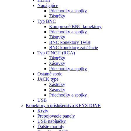
HDMI
Napájajúce
Priechodky a spojky
Zástrčky
Typ BNC
Kompresné BNC konektory
Priechodky a spojky
Zásuvky
BNC konektory Twist
BNC konektory zatláčacie
Typ CINCH (RCA)
Zástrčky
Zásuvky
Priechodky a spojky
Ostatné spoje
JACK type
Zástrčky
Zásuvky
Priechodky a spojky
USB
Konektory a príslušenstvo KEYSTONE
Kryty
Prepojovacie panely
USB nabíjačky
Ďalšie moduly