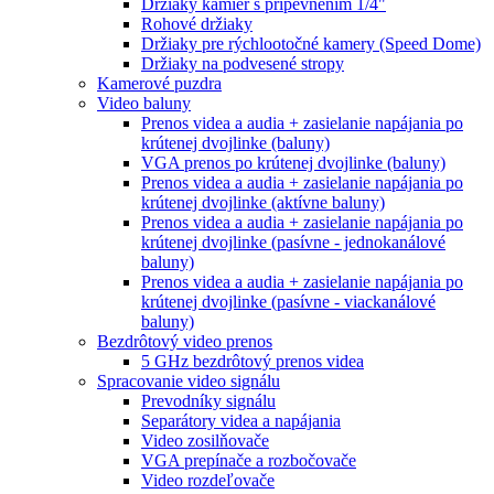
Držiaky kamier s pripevnením 1/4"
Rohové držiaky
Držiaky pre rýchlootočné kamery (Speed Dome)
Držiaky na podvesené stropy
Kamerové puzdra
Video baluny
Prenos videa a audia + zasielanie napájania po
krútenej dvojlinke (baluny)
VGA prenos po krútenej dvojlinke (baluny)
Prenos videa a audia + zasielanie napájania po
krútenej dvojlinke (aktívne baluny)
Prenos videa a audia + zasielanie napájania po
krútenej dvojlinke (pasívne - jednokanálové
baluny)
Prenos videa a audia + zasielanie napájania po
krútenej dvojlinke (pasívne - viackanálové
baluny)
Bezdrôtový video prenos
5 GHz bezdrôtový prenos videa
Spracovanie video signálu
Prevodníky signálu
Separátory videa a napájania
Video zosilňovače
VGA prepínače a rozbočovače
Video rozdeľovače