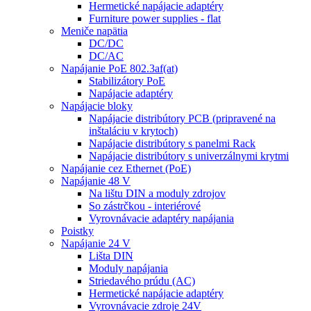
Hermetické napájacie adaptéry
Furniture power supplies - flat
Meniče napätia
DC/DC
DC/AC
Napájanie PoE 802.3af(at)
Stabilizátory PoE
Napájacie adaptéry
Napájacie bloky
Napájacie distribútory PCB (pripravené na
inštaláciu v krytoch)
Napájacie distribútory s panelmi Rack
Napájacie distribútory s univerzálnymi krytmi
Napájanie cez Ethernet (PoE)
Napájanie 48 V
Na lištu DIN a moduly zdrojov
So zástrčkou - interiérové
Vyrovnávacie adaptéry napájania
Poistky
Napájanie 24 V
Lišta DIN
Moduly napájania
Striedavého prúdu (AC)
Hermetické napájacie adaptéry
Vyrovnávacie zdroje 24V