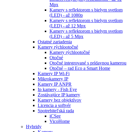
Mpx
Kamery s reflektorom s bielym svetlom
(LED) - až 1080p
Kamery s reflektorom s bielym svetlom
(LED) - až 12 Mpx
Kamery s reflektorom s bielym svetlom
(LED) - až 5 Mpx
Ostatné zariadenia
Kamery rýchlootočné
Kamery rýchlootočné
Otočné
Otočné integrované s prídavnou kamerou
Otočné – rad Eco a Smart Home
Kamery IP Wi-Fi
Mikrokamery IP
Kamery IP ANPR
Ip kamery - Fish Eye
Zostávajúce IP kamery
Kamery bez objektívov
Licencia a softvér
Spotrebiteľská rada
iCSee
VicoHome
Hybridy
Kamery