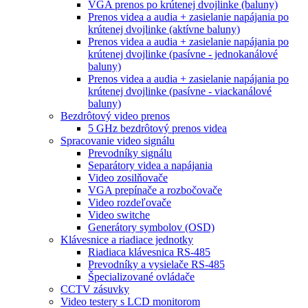
VGA prenos po krútenej dvojlinke (baluny)
Prenos videa a audia + zasielanie napájania po
krútenej dvojlinke (aktívne baluny)
Prenos videa a audia + zasielanie napájania po
krútenej dvojlinke (pasívne - jednokanálové
baluny)
Prenos videa a audia + zasielanie napájania po
krútenej dvojlinke (pasívne - viackanálové
baluny)
Bezdrôtový video prenos
5 GHz bezdrôtový prenos videa
Spracovanie video signálu
Prevodníky signálu
Separátory videa a napájania
Video zosilňovače
VGA prepínače a rozbočovače
Video rozdeľovače
Video switche
Generátory symbolov (OSD)
Klávesnice a riadiace jednotky
Riadiaca klávesnica RS-485
Prevodníky a vysielače RS-485
Špecializované ovládače
CCTV zásuvky
Video testery s LCD monitorom