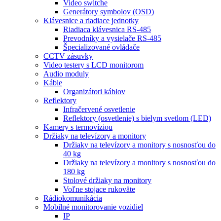
Video switche
Generátory symbolov (OSD)
Klávesnice a riadiace jednotky
Riadiaca klávesnica RS-485
Prevodníky a vysielače RS-485
Špecializované ovládače
CCTV zásuvky
Video testery s LCD monitorom
Audio moduly
Káble
Organizátori káblov
Reflektory
Infračervené osvetlenie
Reflektory (osvetlenie) s bielym svetlom (LED)
Kamery s termovíziou
Držiaky na televízory a monitory
Držiaky na televízory a monitory s nosnosťou do
40 kg
Držiaky na televízory a monitory s nosnosťou do
180 kg
Stolové držiaky na monitory
Voľne stojace rukoväte
Rádiokomunikácia
Mobilné monitorovanie vozidiel
IP