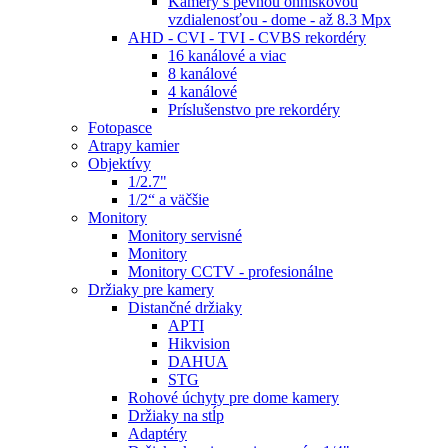
Kamery s pevnou ohniskovou
vzdialenosťou - dome - až 8.3 Mpx
AHD - CVI - TVI - CVBS rekordéry
16 kanálové a viac
8 kanálové
4 kanálové
Príslušenstvo pre rekordéry
Fotopasce
Atrapy kamier
Objektívy
1/2.7"
1/2“ a väčšie
Monitory
Monitory servisné
Monitory
Monitory CCTV - profesionálne
Držiaky pre kamery
Distančné držiaky
APTI
Hikvision
DAHUA
STG
Rohové úchyty pre dome kamery
Držiaky na stĺp
Adaptéry