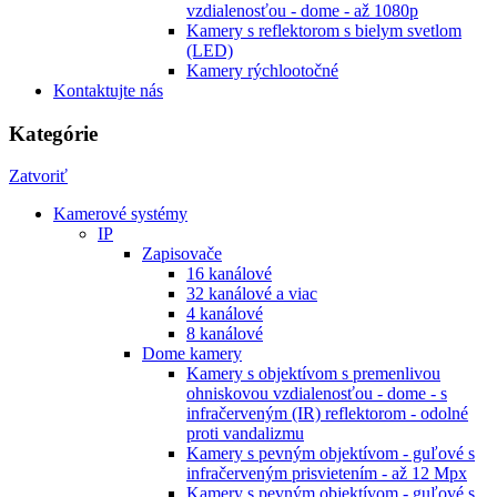
vzdialenosťou - dome - až 1080p
Kamery s reflektorom s bielym svetlom
(LED)
Kamery rýchlootočné
Kontaktujte nás
Kategórie
Zatvoriť
Kamerové systémy
IP
Zapisovače
16 kanálové
32 kanálové a viac
4 kanálové
8 kanálové
Dome kamery
Kamery s objektívom s premenlivou
ohniskovou vzdialenosťou - dome - s
infračerveným (IR) reflektorom - odolné
proti vandalizmu
Kamery s pevným objektívom - guľové s
infračerveným prisvietením - až 12 Mpx
Kamery s pevným objektívom - guľové s