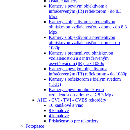
Ostatné kamery
Kamery s pevným objektívom a
infračerveným (IR) reflektorom - do 8.3
Mpx
Kamery s objektívom s premenlivou
ohniskovou vzdialenosťou - dome - do 8.3
Mpx
Kamery s objektívom s premenlivou
ohniskovou vzdialenosťou - dome - do
1080p
Kamery s premenlivou ohniskovou
vzdialenosťou a s infračerveným
osvetľovačom (IR) - až 1080p
Kamery s pevným objektívom a
infračerveným (IR) reflektorom - do 1080p
Kamery s reflektorom s bielym svetlom
(LED)
Kamery s pevnou ohniskovou
vzdialenosťou - dome - až 8.3 Mpx
AHD - CVI - TVI - CVBS rekordéry
16 kanálové a viac
8 kanálové
4 kanálové
Príslušenstvo pre rekordéry
Fotopasce