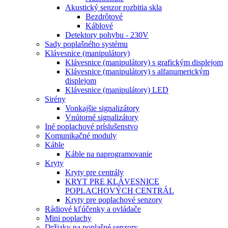
Akustický senzor rozbitia skla
Bezdrôtové
Káblové
Detektory pohybu - 230V
Sady poplašného systému
Klávesnice (manipulátory)
Klávesnice (manipulátory) s grafickým displejom
Klávesnice (manipulátory) s alfanumerickým
displejom
Klávesnice (manipulátory) LED
Sirény
Vonkajšie signalizátory
Vnútorné signalizátory
Iné poplachové príslušenstvo
Komunikačné moduly
Káble
Káble na naprogramovanie
Kryty
Kryty pre centrály
KRYT PRE KLÁVESNICE
POPLACHOVÝCH CENTRÁL
Kryty pre poplachové senzory
Rádiové kľúčenky a ovládače
Mini poplachy
Držiaky na poplašné senzory