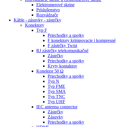
Elektromerové skrine
Príslušenstvo
Rozvádzače
Káble - zásuvky - zástrčky
Konektory
Typ F
Priechodky a spojky
F konektory krimpovacie i kompresné
F zástrčky Twist
RJ zástrčky telekomunikačné
Zástrčky
Priechodky a spojky
Kryty kontaktov
Konektor 50 Ω
Priechodky a spojky
Typ N
Typ FME
Typ SMA
Typ TNC
Typ UHF
IEC antenna connector
Zástrčky
Zásuvky
Priechodky a spojky