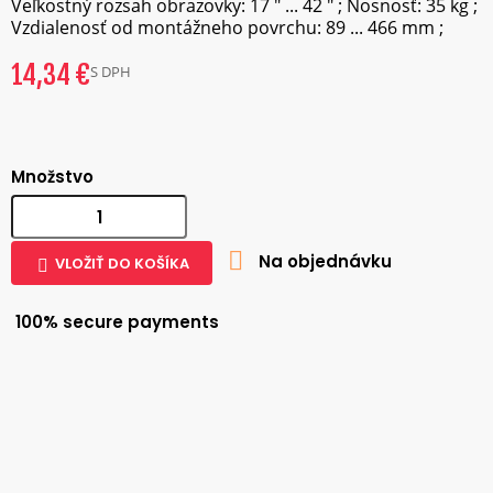
Veľkostný rozsah obrazovky: 17 " ... 42 " ; Nosnosť: 35 kg ;
Vzdialenosť od montážneho povrchu: 89 ... 466 mm ;
14,34 €
S DPH
Množstvo

Na objednávku
VLOŽIŤ DO KOŠÍKA

100% secure payments