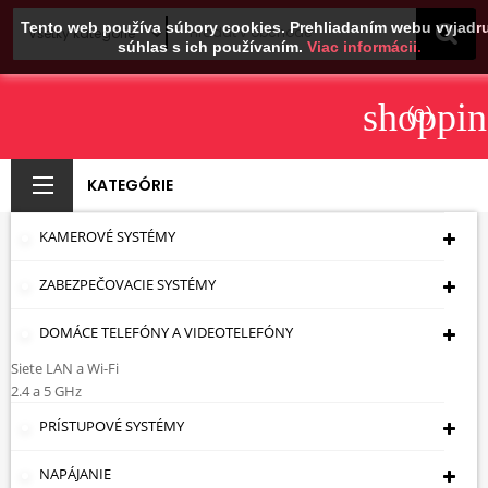
Tento web používa súbory cookies. Prehliadaním webu vyjadru
súhlas s ich používaním.
Viac informácii.
shoppin
(0)
KATEGÓRIE
KAMEROVÉ SYSTÉMY
PRIPEVNENIE
ZABEZPEČOVACIE SYSTÉMY
MONITOROV AX-
FLEXI-APOLLO
DOMÁCE TELEFÓNY A VIDEOTELEFÓNY
Siete LAN a Wi-Fi
Úvodná Stránka
Kamerové Systémy
Držiaky
2.4 a 5 GHz
Na Televízory A Monitory
Držiaky Na Televízory
PRÍSTUPOVÉ SYSTÉMY
A Monitory S Nosnosťou Do 40 Kg
PRIPEVNENIE
MONITOROV AX-FLEXI-APOLLO
NAPÁJANIE