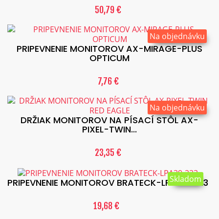
50,79 €
Na objednávku
PRIPEVNENIE MONITOROV AX-MIRAGE-PLUS
OPTICUM
7,76 €
Na objednávku
DRŽIAK MONITOROV NA PÍSACÍ STÔL AX-
PIXEL-TWIN...
23,35 €
Skladom
PRIPEVNENIE MONITOROV BRATECK-LPA39-223
19,68 €