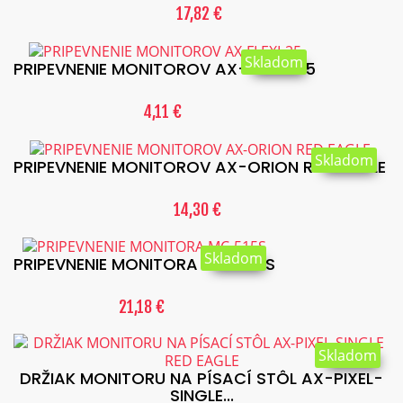
17,82 €
Skladom
PRIPEVNENIE MONITOROV AX-FLEXI-25
4,11 €
Skladom
PRIPEVNENIE MONITOROV AX-ORION RED EAGLE
14,30 €
Skladom
PRIPEVNENIE MONITORA MC-515S
21,18 €
Skladom
DRŽIAK MONITORU NA PÍSACÍ STÔL AX-PIXEL-
SINGLE...