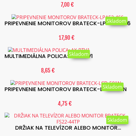
7,00 €
Skladom
PRIPEVNENIE MONITOROV BRATECK-LPA52-466
17,90 €
Skladom
MULTIMEDIÁLNA POLICA: AX-RTV1
8,65 €
Skladom
PRIPEVNENIE MONITOROV BRATECK-LCD-501N
4,75 €
Skladom
DRŽIAK NA TELEVÍZOR ALEBO MONITOR...