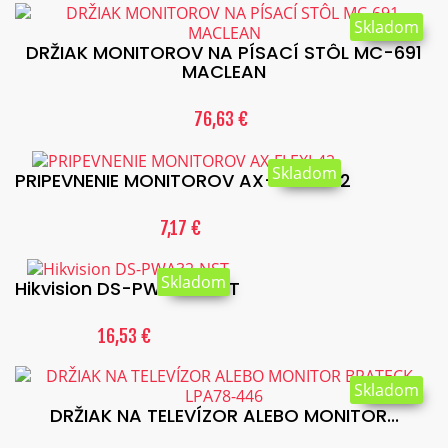
Skladom
DRŽIAK MONITOROV NA PÍSACÍ STÔL MC-691
MACLEAN
76,63 €
Skladom
PRIPEVNENIE MONITOROV AX-FLEXI-42
7,17 €
Skladom
Hikvision DS-PWA32-NST
16,53 €
Skladom
DRŽIAK NA TELEVÍZOR ALEBO MONITOR...