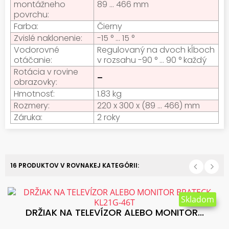
montážneho
89 ... 466 mm
povrchu:
Farba:
Čierny
Zvislé naklonenie:
-15 ° ... 15 °
Vodorovné
Regulovaný na dvoch kĺboch
otáčanie:
v rozsahu -90 ° ... 90 ° každý
Rotácia v rovine
obrazovky:
Hmotnosť:
1.83 kg
Rozmery:
220 x 300 x (89 ... 466) mm
Záruka:
2 roky
16 PRODUKTOV V ROVNAKEJ KATEGÓRII:
Skladom
DRŽIAK NA TELEVÍZOR ALEBO MONITOR...