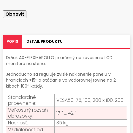
POPIS
DETAIL PRODUKTU
Držiak AX-FLEXI-APOLLO je určený na zavesenie LCD
monitora na stenu.
Jednoducho sa reguluje zvislé naklonenie panelu v
hraniciach ±15° a otáčanie vo vodorovnej rovine na 2
kĺboch 180° každý.
Štandardné
VESA50, 75, 100, 200 x 100, 200
pripevnenie:
Veľkostný rozsah
17 " ... 42 "
obrazovky:
Nosnosť:
35 kg
Vzdialenosť od