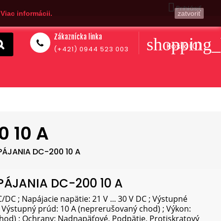

Prihlásiť
.
Viac informácii.
zatvoriť
Zákaznícka linka
shopping_
Košík
(0)
(+421) 0944 523 003
 10 A
ÁJANIA DC-200 10 A
ÁJANIA DC-200 10 A
/DC ; Napájacie napätie: 21 V ... 30 V DC ; Výstupné
C ; Výstupný prúd: 10 A (neprerušovaný chod) ; Výkon:
od) ; Ochrany: Nadnapäťové, Podpätie, Protiskratový