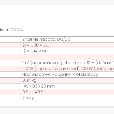
dnotu 12V DC.
Zníženie napätia, DC/DC
21 V ... 30 V DC
12 V ... 14 V DC
10 A (neprerušovaný chod) max. 15 A (dočasn
120 W (neprerušovaný chod) 200 W (dočasná
Nadnapäťové, Podpätie, Protiskratový
0.44 kg
145 x 86 x 20 mm
0 °C ... 40 °C
2 roky