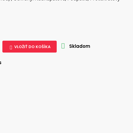

Skladom
VLOŽIŤ DO KOŠÍKA

s