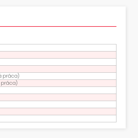
á práca)
 práca)