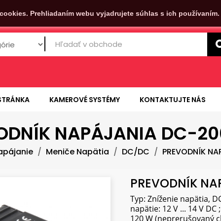
cookies. Prehliadaním webu vyjadrujete súhlas s ich používaním
STRÁNKA
KAMEROVÉ SYSTÉMY
KONTAKTUJTE NÁS
ODNÍK NAPÁJANIA DC-200
apájanie
Meniče Napätia
DC/DC
PREVODNÍK NAP
PREVODNÍK NAP
Typ: Zníženie napätia, DC
napätie: 12 V ... 14 V D
120 W (neprerušovaný ch