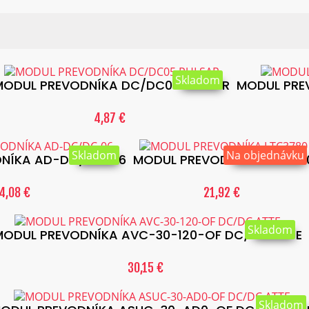
:
Skladom
MODUL PREVODNÍKA DC/DC05 PULSAR
MODUL PRE
4,87 €
Skladom
Na objednávku
DNÍKA AD-DC/DC-06
MODUL PREVODNÍKA LTC378
4,08 €
21,92 €
Skladom
MODUL PREVODNÍKA AVC-30-120-OF DC/DC ATTE
30,15 €
Skladom