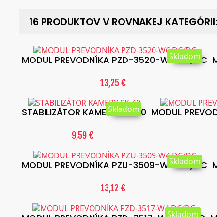
16 PRODUKTOV V ROVNAKEJ KATEGÓRII
Skladom
MODUL PREVODNÍKA PZD-3520-W6 DC/DC
13,25 €
Skladom
STABILIZÁTOR KAMERY SK-40
MODUL PREVO
9,59 €
Skladom
MODUL PREVODNÍKA PZU-3509-W4 DC/DC
13,12 €
Skladom