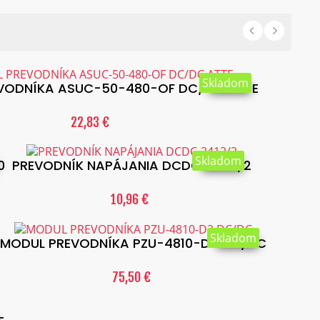
Skladom
VODNÍKA ASUC-50-480-OF DC/DC ATTE
22,83 €
Skladom
0
PREVODNÍK NAPÁJANIA DCDC-2412/2
10,96 €
Skladom
MODUL PREVODNÍKA PZU-4810-D2 DC/DC
75,50 €