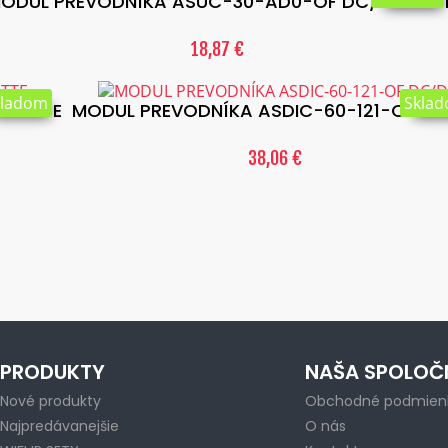
ODUL PREVODNÍKA ASUC-30-AD0-OF DC/DC ATT
18,87 €
kladom
Skla
C ATTE
MODUL PREVODNÍKA ASDIC-60-121-OF D
38,06 €
PRODUKTY
NAŠA SPOLOČ
Nové produkty
Obchodné podmien
Najpredávanejšie
O nás