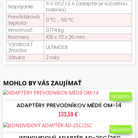
5 V DC/ 1.2 A (adaptér je súčastou
Napájanie:
balenia)
Prevádzková
0 °C ... 50 °C
teplota:
Hmotnosť:
0.174 kg
Rozmery:
106 x 70 x 26 mm
Výrobca /
ULTIMODE
Značka:
Záruka:
2 roky
MOHLO BY VÁS ZAUJÍMAŤ
VLOŽIŤ DO KOŠÍKA
Skladom
ADAPTÉRY PREVODNÍKOV MÉDIÍ OM-14
133,59 €
VLOŽIŤ DO KOŠÍKA
Skladom
JEDNOVIDOVÝ ADAPTÉR AD-2SC/2SC