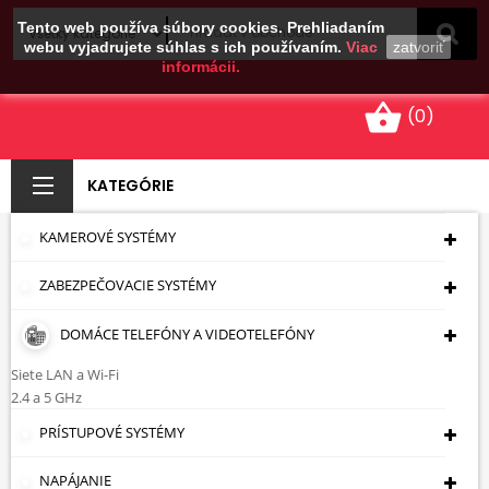
Tento web používa súbory cookies. Prehliadaním
webu vyjadrujete súhlas s ich používaním.
Viac
zatvoriť
informácii.
shopping_basket
(0)
KATEGÓRIE
KAMEROVÉ SYSTÉMY
JEDNOVIDOVÝ MÉDIA
ZABEZPEČOVACIE SYSTÉMY
KONVERTÉR M-203G
ULTIMODE
DOMÁCE TELEFÓNY A VIDEOTELEFÓNY
Siete LAN a Wi-Fi
Úvodná Stránka
Optické Vlákna
Prevodníky
2.4 a 5 GHz
Médií (konverzia Medzi Sieťou LAN A Optickými
Vláknami)
JEDNOVIDOVÝ MÉDIA KONVERTÉR M-
PRÍSTUPOVÉ SYSTÉMY
203G ULTIMODE
NAPÁJANIE