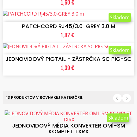
1,60 €
VLOŽIŤ DO KOŠÍKA
Skladom
PATCHCORD RJ45/3.0-GREY 3.0 M
1,02 €
VLOŽIŤ DO KOŠÍKA
Skladom
JEDNOVIDOVÝ PIGTAIL - ZÁSTRČKA SC PIG-SC
1,39 €
13 PRODUKTOV V ROVNAKEJ KATEGÓRII:
Skladom
JEDNOVIDOVÝ MÉDIA KONVERTÉR OM1-SM
KOMPLET TXRX