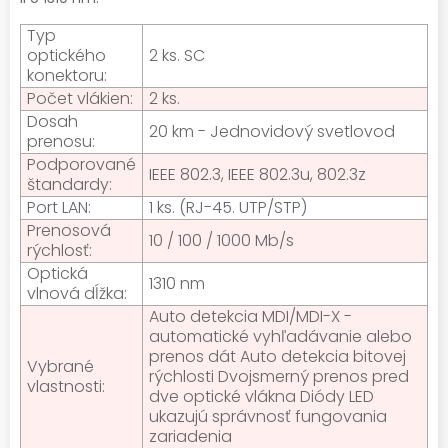
Typ
optického
2 ks. SC
konektoru:
Počet vlákien:
2 ks.
Dosah
20 km - Jednovidový svetlovod
prenosu:
Podporované
IEEE 802.3, IEEE 802.3u, 802.3z
štandardy:
Port LAN:
1 ks. (RJ-45. UTP/STP)
Prenosová
10 / 100 / 1000 Mb/s
rýchlosť:
Optická
1310 nm
vlnová dĺžka:
Auto detekcia MDI/MDI-X -
automatické vyhľadávanie alebo
prenos dát Auto detekcia bitovej
Vybrané
rýchlosti Dvojsmerný prenos pred
vlastnosti:
dve optické vlákna Diódy LED
ukazujú správnosť fungovania
zariadenia