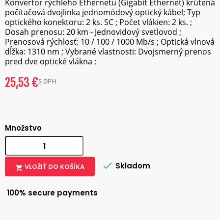
Konvertor rýchleho Ethernetu (Gigabit Ethernet) krútená
počítačová dvojlinka jednomódový optický kábel; Typ
optického konektoru: 2 ks. SC ; Počet vlákien: 2 ks. ;
Dosah prenosu: 20 km - Jednovidový svetlovod ;
Prenosová rýchlosť: 10 / 100 / 1000 Mb/s ; Optická vlnová
dĺžka: 1310 nm ; Vybrané vlastnosti: Dvojsmerný prenos
pred dve optické vlákna ;
25,53 €
S DPH
Množstvo

Skladom
VLOŽIŤ DO KOŠÍKA

100% secure payments