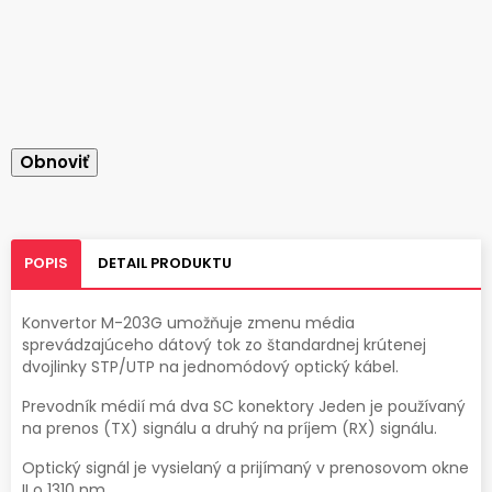
POPIS
DETAIL PRODUKTU
Konvertor M-203G umožňuje zmenu média
sprevádzajúceho dátový tok zo štandardnej krútenej
dvojlinky STP/UTP na jednomódový optický kábel.
Prevodník médií má dva SC konektory Jeden je používaný
na prenos (TX) signálu a druhý na príjem (RX) signálu.
Optický signál je vysielaný a prijímaný v prenosovom okne
II o 1310 nm.