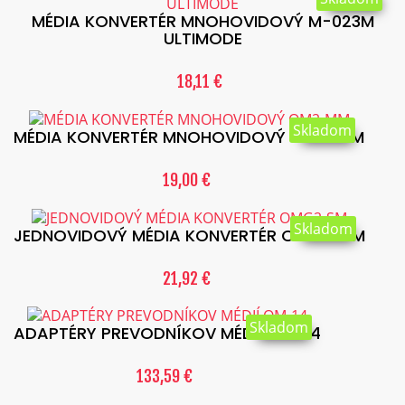
MÉDIA KONVERTÉR MNOHOVIDOVÝ M-023M
ULTIMODE
18,11 €
Skladom
MÉDIA KONVERTÉR MNOHOVIDOVÝ OM2-MM
19,00 €
Skladom
JEDNOVIDOVÝ MÉDIA KONVERTÉR OMG2-SM
21,92 €
Skladom
ADAPTÉRY PREVODNÍKOV MÉDIÍ OM-14
133,59 €