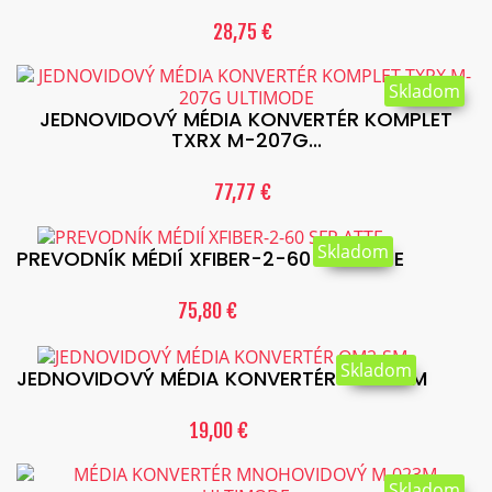
28,75 €
Skladom
JEDNOVIDOVÝ MÉDIA KONVERTÉR KOMPLET
TXRX M-207G...
77,77 €
Skladom
PREVODNÍK MÉDIÍ XFIBER-2-60 SFP ATTE
75,80 €
Skladom
JEDNOVIDOVÝ MÉDIA KONVERTÉR OM2-SM
19,00 €
Skladom