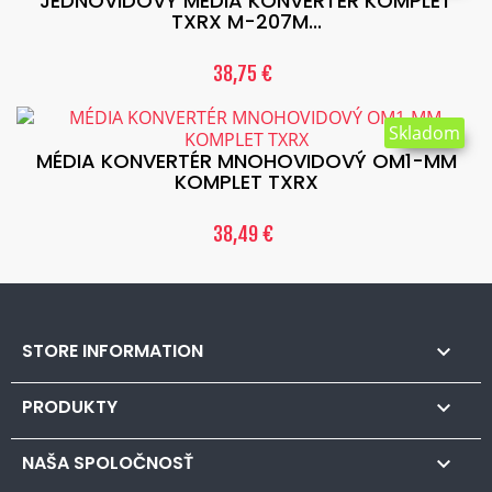
JEDNOVIDOVÝ MÉDIA KONVERTÉR KOMPLET
TXRX M-207M...
38,75 €
Skladom
MÉDIA KONVERTÉR MNOHOVIDOVÝ OM1-MM
KOMPLET TXRX
38,49 €
STORE INFORMATION

PRODUKTY

NAŠA SPOLOČNOSŤ
