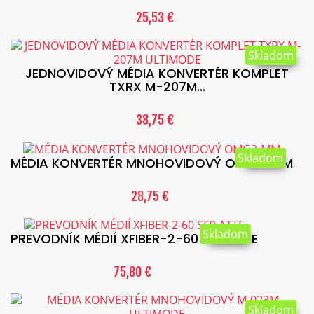
25,53 €
Skladom
JEDNOVIDOVÝ MÉDIA KONVERTÉR KOMPLET
TXRX M-207M...
38,75 €
Skladom
MÉDIA KONVERTÉR MNOHOVIDOVÝ OMG2-MM
28,75 €
Skladom
PREVODNÍK MÉDIÍ XFIBER-2-60 SFP ATTE
75,80 €
Skladom