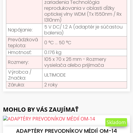
zariadenia Technológia
reprodukovania v oblasti dĺžky
optickej vlny WDM (Tx 1550nm / Rx
1310nm)
5 V DC/ 1.2 A (adaptér je súčastou
Napájanie:
balenia)
Prevádzková
0 °C ... 50 °C
teplota:
Hmotnosť:
0.176 kg
105 x 70 x 26 mm - Rozmery
Rozmery:
vysielača alebo prijímača
Výrobca /
ULTIMODE
Značka:
Záruka:
2 roky
MOHLO BY VÁS ZAUJÍMAŤ
VLOŽIŤ DO KOŠÍKA
Skladom
ADAPTÉRY PREVODNÍKOV MÉDIÍ OM-14