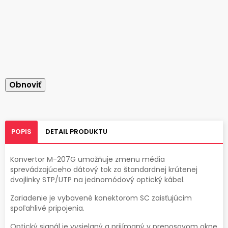
POPIS
DETAIL PRODUKTU
Konvertor M-207G umožňuje zmenu média
sprevádzajúceho dátový tok zo štandardnej krútenej
dvojlinky STP/UTP na jednomódový optický kábel.
Zariadenie je vybavené konektorom SC zaisťujúcim
spoľahlivé pripojenia.
Optický signál je vysielaný a prijímaný v prenosovom okne