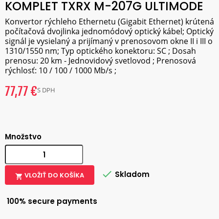
KOMPLET TXRX M-207G ULTIMODE
Konvertor rýchleho Ethernetu (Gigabit Ethernet) krútená
počítačová dvojlinka jednomódový optický kábel; Optický
signál je vysielaný a prijímaný v prenosovom okne II i III o
1310/1550 nm; Typ optického konektoru: SC ; Dosah
prenosu: 20 km - Jednovidový svetlovod ; Prenosová
rýchlosť: 10 / 100 / 1000 Mb/s ;
77,77 €
S DPH
Množstvo

Skladom
VLOŽIŤ DO KOŠÍKA

100% secure payments