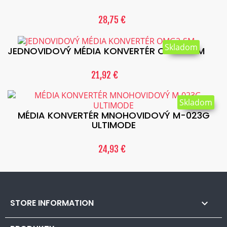
28,75 €
Skladom
JEDNOVIDOVÝ MÉDIA KONVERTÉR OMG2-SM
21,92 €
Skladom
MÉDIA KONVERTÉR MNOHOVIDOVÝ M-023G
ULTIMODE
24,93 €
STORE INFORMATION
