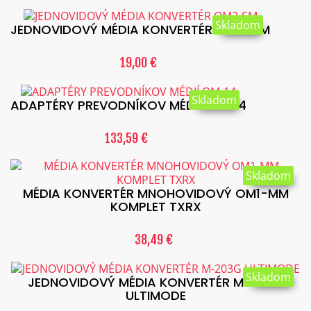
Skladom
JEDNOVIDOVÝ MÉDIA KONVERTÉR OM2-SM
19,00 €
Skladom
ADAPTÉRY PREVODNÍKOV MÉDIÍ OM-14
133,59 €
Skladom
MÉDIA KONVERTÉR MNOHOVIDOVÝ OM1-MM
KOMPLET TXRX
38,49 €
Skladom
JEDNOVIDOVÝ MÉDIA KONVERTÉR M-203G
ULTIMODE