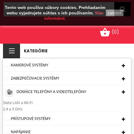
Tento web používa súbory cookies. Prehliadaním
webu vyjadrujete súhlas s ich používaním.
Viac
zatvoriť
informácii.
shopping_basket
(0)
KATEGÓRIE
KAMEROVÉ SYSTÉMY
JEDNOVIDOVÝ MÉDIA
ZABEZPEČOVACIE SYSTÉMY
KONVERTÉR KOMPLET
TXRX M-207G
DOMÁCE TELEFÓNY A VIDEOTELEFÓNY
ULTIMODE
Siete LAN a Wi-Fi
2.4 a 5 GHz
Úvodná Stránka
Optické Vlákna
Prevodníky
PRÍSTUPOVÉ SYSTÉMY
Médií (konverzia Medzi Sieťou LAN A Optickými
Vláknami)
JEDNOVIDOVÝ MÉDIA KONVERTÉR
NAPÁJANIE