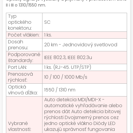
II i III o 1310/1550 nm.
Typ
optického
SC
konektoru:
Počet vlákien:
1 ks.
Dosah
20 km - Jednovidový svetlovod
prenosu:
Podporované
IEEE 802.3, IEEE 802.3u
štandardy:
Port LAN:
1 ks. (RJ-45. UTP/STP)
Prenosová
10 / 100 / 1000 Mb/s
rýchlosť:
Optická
1550 / 1310 nm
vlnová dĺžka:
Auto detekcia MDI/MDI-X -
automatické vyhľadávanie alebo
prenos dát Auto detekcia bitovej
rýchlosti Dvojsmerný prenos cez
Vybrané
jedno optické vlákno Diódy LED
vlastnosti:
ukazujú správnosť fungovania