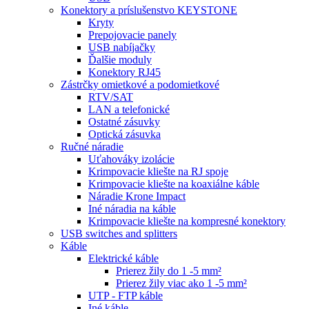
Konektory a príslušenstvo KEYSTONE
Kryty
Prepojovacie panely
USB nabíjačky
Ďalšie moduly
Konektory RJ45
Zástrčky omietkové a podomietkové
RTV/SAT
LAN a telefonické
Ostatné zásuvky
Optická zásuvka
Ručné náradie
Uťahováky izolácie
Krimpovacie kliešte na RJ spoje
Krimpovacie kliešte na koaxiálne káble
Náradie Krone Impact
Iné náradia na káble
Krimpovacie kliešte na kompresné konektory
USB switches and splitters
Káble
Elektrické káble
Prierez žily do 1 -5 mm²
Prierez žily viac ako 1 -5 mm²
UTP - FTP káble
Iné káble