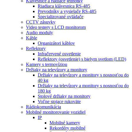
Klávesnice a riadiace jednotky
Riadiaca klávesnica RS-485
Prevodníky a vysielače RS-485
Špecializované ovládače
CCTV zásuvky
Video testery s LCD monitorom
Audio moduly
Káble
Organizátori káblov
Reflektory
Infračervené osvetlenie
Reflektory (osvetlenie) s bielym svetlom (LED)
Kamery s termovíziou
Držiaky na televízory a monitory
Držiaky na televízory a monitory s nosnosťou do
40 kg
Držiaky na televízory a monitory s nosnosťou do
180 kg
Stolové držiaky na monitory
Voľne stojace rukoväte
Rádiokomunikácia
Mobilné monitorovanie vozidiel
IP
Mobilné kamery
Rekordéry mobilné