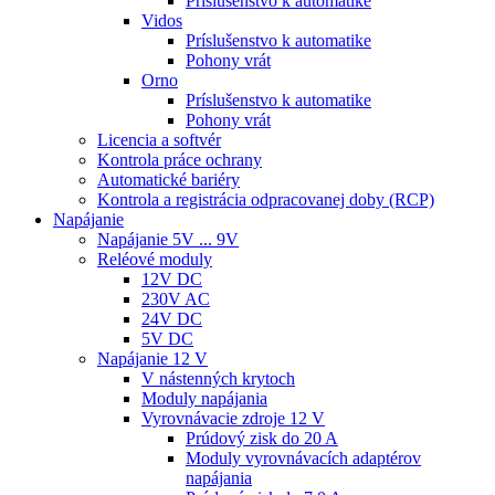
Príslušenstvo k automatike
Vidos
Príslušenstvo k automatike
Pohony vrát
Orno
Príslušenstvo k automatike
Pohony vrát
Licencia a softvér
Kontrola práce ochrany
Automatické bariéry
Kontrola a registrácia odpracovanej doby (RCP)
Napájanie
Napájanie 5V ... 9V
Reléové moduly
12V DC
230V AC
24V DC
5V DC
Napájanie 12 V
V nástenných krytoch
Moduly napájania
Vyrovnávacie zdroje 12 V
Prúdový zisk do 20 A
Moduly vyrovnávacích adaptérov
napájania