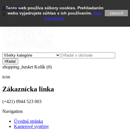

Tento web používa súbory cookies. Prehliadaním
Prihlásiť
webu vyjadrujete súhlas s ich používaním.
Viac
zatvoriť

informácii.
Hľadať
shopping_basket
Košík
(0)
icon
Zákaznícka linka
(+421) 0944 523 003
Navigation
Úvodná stránka
Kamerové systémy