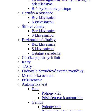
príslušenstvo
Bránky kontroly prístupu
Centrály a ovládače
Bez klávesnice
S klávesnicou
Šifrové zámky
Bez klávesnice
S klávesnicou
Bezkontaktné čítačky
Bez klávesnice
S klávesnicou
Ostatné zariadenia
Čítačka papilárnych línií
Karty
TAGy
Drôtové a bezdrôtové dverné zvončeky
Mechanická ochrana
Príslušenstvo
Automatika vrát
Faac
Pohony vrát
Príslušenstvo k automatike
Genius
Pohony vrát