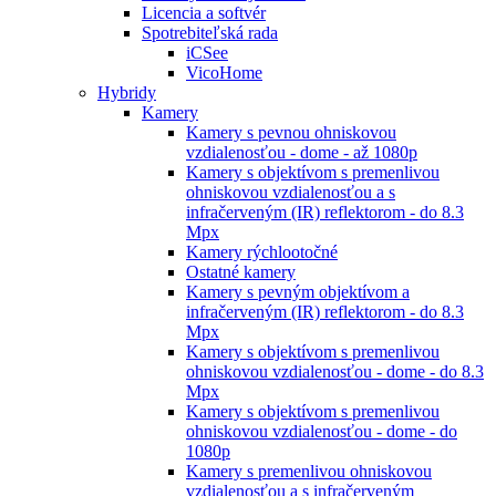
Licencia a softvér
Spotrebiteľská rada
iCSee
VicoHome
Hybridy
Kamery
Kamery s pevnou ohniskovou
vzdialenosťou - dome - až 1080p
Kamery s objektívom s premenlivou
ohniskovou vzdialenosťou a s
infračerveným (IR) reflektorom - do 8.3
Mpx
Kamery rýchlootočné
Ostatné kamery
Kamery s pevným objektívom a
infračerveným (IR) reflektorom - do 8.3
Mpx
Kamery s objektívom s premenlivou
ohniskovou vzdialenosťou - dome - do 8.3
Mpx
Kamery s objektívom s premenlivou
ohniskovou vzdialenosťou - dome - do
1080p
Kamery s premenlivou ohniskovou
vzdialenosťou a s infračerveným