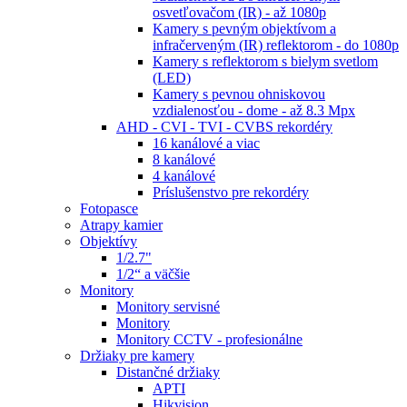
osvetľovačom (IR) - až 1080p
Kamery s pevným objektívom a
infračerveným (IR) reflektorom - do 1080p
Kamery s reflektorom s bielym svetlom
(LED)
Kamery s pevnou ohniskovou
vzdialenosťou - dome - až 8.3 Mpx
AHD - CVI - TVI - CVBS rekordéry
16 kanálové a viac
8 kanálové
4 kanálové
Príslušenstvo pre rekordéry
Fotopasce
Atrapy kamier
Objektívy
1/2.7"
1/2“ a väčšie
Monitory
Monitory servisné
Monitory
Monitory CCTV - profesionálne
Držiaky pre kamery
Distančné držiaky
APTI
Hikvision