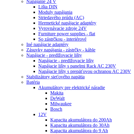
Napájanie 24 V
Lišta DIN
Moduly napájania
Striedavého prúdu (AC)
Hermetické napájacie adaptéry
Vyrovnávacie zdroje 24V
Furniture power supplies - flat
So zástrčkou - interiérové
Iné napájacie adaptéry
Zásuvky napájania - zástrčky - káble
Napájacie - predlžovacie lišty
Napájacie - predlžovacie lišty
Napájacie lišty s panelmi Rack AC 230V
Napájacie lišty s prepäťovou ochranou AC 230V
Stabilizátory sieťového napätia
Batéria
Akumulátory pre elektrické náradie
Makita
DeWalt
Milwaukee
Bosch
12V
Kapacita akumulátora do 200Ah
Kapacita akumulátora do 30Ah
Kapacita akumulátora do 9 Ah