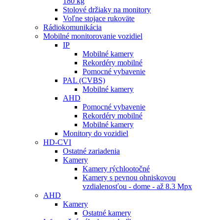
180 kg
Stolové držiaky na monitory
Voľne stojace rukoväte
Rádiokomunikácia
Mobilné monitorovanie vozidiel
IP
Mobilné kamery
Rekordéry mobilné
Pomocné vybavenie
PAL (CVBS)
Mobilné kamery
AHD
Pomocné vybavenie
Rekordéry mobilné
Mobilné kamery
Monitory do vozidiel
HD-CVI
Ostatné zariadenia
Kamery
Kamery rýchlootočné
Kamery s pevnou ohniskovou
vzdialenosťou - dome - až 8.3 Mpx
AHD
Kamery
Ostatné kamery