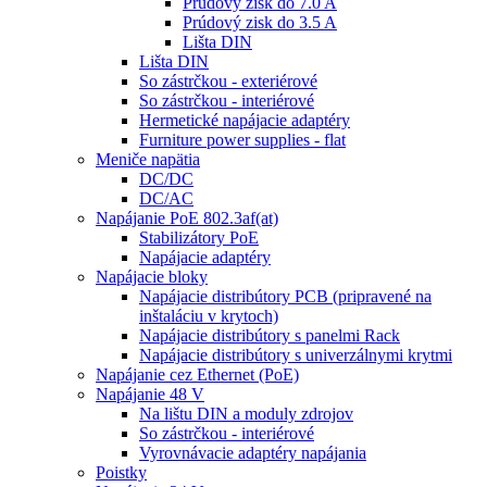
Prúdový zisk do 7.0 A
Prúdový zisk do 3.5 A
Lišta DIN
Lišta DIN
So zástrčkou - exteriérové
So zástrčkou - interiérové
Hermetické napájacie adaptéry
Furniture power supplies - flat
Meniče napätia
DC/DC
DC/AC
Napájanie PoE 802.3af(at)
Stabilizátory PoE
Napájacie adaptéry
Napájacie bloky
Napájacie distribútory PCB (pripravené na
inštaláciu v krytoch)
Napájacie distribútory s panelmi Rack
Napájacie distribútory s univerzálnymi krytmi
Napájanie cez Ethernet (PoE)
Napájanie 48 V
Na lištu DIN a moduly zdrojov
So zástrčkou - interiérové
Vyrovnávacie adaptéry napájania
Poistky