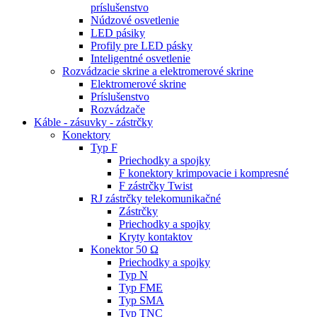
príslušenstvo
Núdzové osvetlenie
LED pásiky
Profily pre LED pásky
Inteligentné osvetlenie
Rozvádzacie skrine a elektromerové skrine
Elektromerové skrine
Príslušenstvo
Rozvádzače
Káble - zásuvky - zástrčky
Konektory
Typ F
Priechodky a spojky
F konektory krimpovacie i kompresné
F zástrčky Twist
RJ zástrčky telekomunikačné
Zástrčky
Priechodky a spojky
Kryty kontaktov
Konektor 50 Ω
Priechodky a spojky
Typ N
Typ FME
Typ SMA
Typ TNC