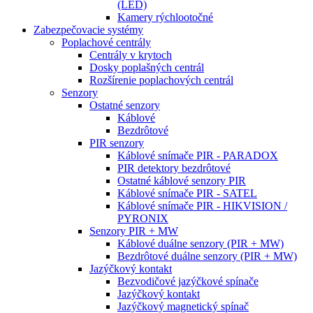
(LED)
Kamery rýchlootočné
Zabezpečovacie systémy
Poplachové centrály
Centrály v krytoch
Dosky poplašných centrál
Rozšírenie poplachových centrál
Senzory
Ostatné senzory
Káblové
Bezdrôtové
PIR senzory
Káblové snímače PIR - PARADOX
PIR detektory bezdrôtové
Ostatné káblové senzory PIR
Káblové snímače PIR - SATEL
Káblové snímače PIR - HIKVISION /
PYRONIX
Senzory PIR + MW
Káblové duálne senzory (PIR + MW)
Bezdrôtové duálne senzory (PIR + MW)
Jazýčkový kontakt
Bezvodičové jazýčkové spínače
Jazýčkový kontakt
Jazýčkový magnetický spínač