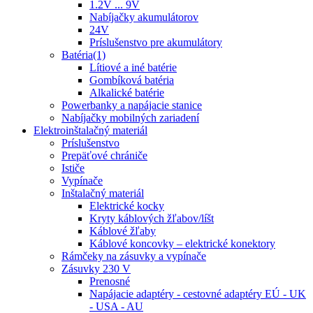
1.2V ... 9V
Nabíjačky akumulátorov
24V
Príslušenstvo pre akumulátory
Batéria(1)
Lítiové a iné batérie
Gombíková batéria
Alkalické batérie
Powerbanky a napájacie stanice
Nabíjačky mobilných zariadení
Elektroinštalačný materiál
Príslušenstvo
Prepäťové chrániče
Ističe
Vypínače
Inštalačný materiál
Elektrické kocky
Kryty káblových žľabov/líšt
Káblové žľaby
Káblové koncovky – elektrické konektory
Rámčeky na zásuvky a vypínače
Zásuvky 230 V
Prenosné
Napájacie adaptéry - cestovné adaptéry EÚ - UK
- USA - AU