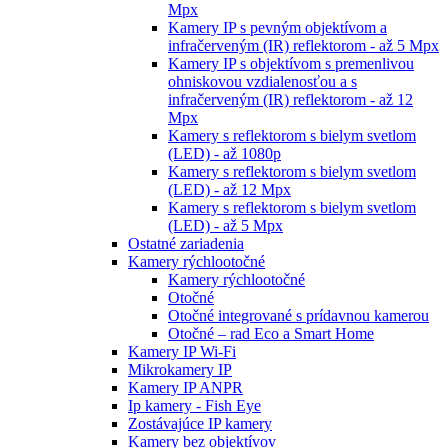
Mpx
Kamery IP s pevným objektívom a
infračerveným (IR) reflektorom - až 5 Mpx
Kamery IP s objektívom s premenlivou
ohniskovou vzdialenosťou a s
infračerveným (IR) reflektorom - až 12
Mpx
Kamery s reflektorom s bielym svetlom
(LED) - až 1080p
Kamery s reflektorom s bielym svetlom
(LED) - až 12 Mpx
Kamery s reflektorom s bielym svetlom
(LED) - až 5 Mpx
Ostatné zariadenia
Kamery rýchlootočné
Kamery rýchlootočné
Otočné
Otočné integrované s prídavnou kamerou
Otočné – rad Eco a Smart Home
Kamery IP Wi-Fi
Mikrokamery IP
Kamery IP ANPR
Ip kamery - Fish Eye
Zostávajúce IP kamery
Kamery bez objektívov