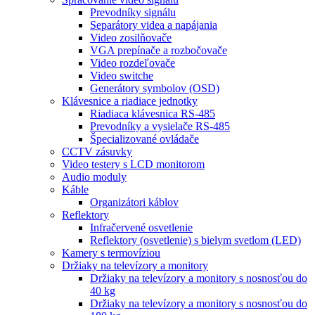
Prevodníky signálu
Separátory videa a napájania
Video zosilňovače
VGA prepínače a rozbočovače
Video rozdeľovače
Video switche
Generátory symbolov (OSD)
Klávesnice a riadiace jednotky
Riadiaca klávesnica RS-485
Prevodníky a vysielače RS-485
Špecializované ovládače
CCTV zásuvky
Video testery s LCD monitorom
Audio moduly
Káble
Organizátori káblov
Reflektory
Infračervené osvetlenie
Reflektory (osvetlenie) s bielym svetlom (LED)
Kamery s termovíziou
Držiaky na televízory a monitory
Držiaky na televízory a monitory s nosnosťou do
40 kg
Držiaky na televízory a monitory s nosnosťou do