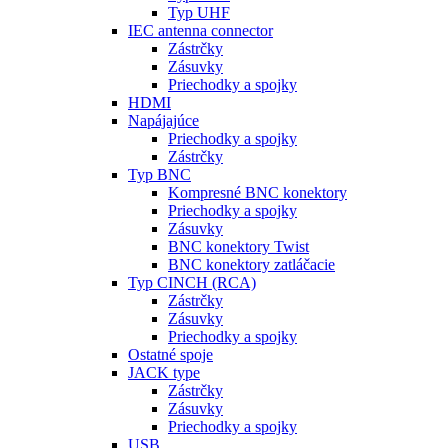
Typ UHF
IEC antenna connector
Zástrčky
Zásuvky
Priechodky a spojky
HDMI
Napájajúce
Priechodky a spojky
Zástrčky
Typ BNC
Kompresné BNC konektory
Priechodky a spojky
Zásuvky
BNC konektory Twist
BNC konektory zatláčacie
Typ CINCH (RCA)
Zástrčky
Zásuvky
Priechodky a spojky
Ostatné spoje
JACK type
Zástrčky
Zásuvky
Priechodky a spojky
USB