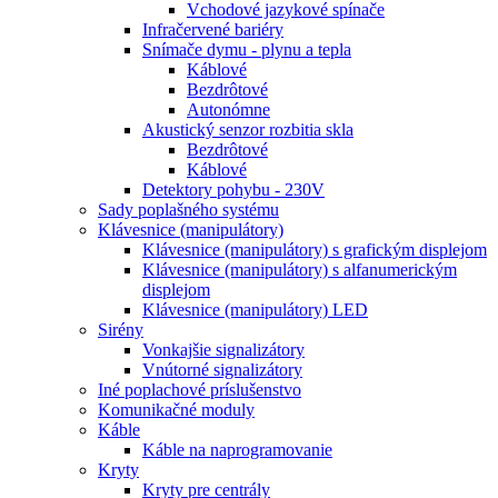
Vchodové jazykové spínače
Infračervené bariéry
Snímače dymu - plynu a tepla
Káblové
Bezdrôtové
Autonómne
Akustický senzor rozbitia skla
Bezdrôtové
Káblové
Detektory pohybu - 230V
Sady poplašného systému
Klávesnice (manipulátory)
Klávesnice (manipulátory) s grafickým displejom
Klávesnice (manipulátory) s alfanumerickým
displejom
Klávesnice (manipulátory) LED
Sirény
Vonkajšie signalizátory
Vnútorné signalizátory
Iné poplachové príslušenstvo
Komunikačné moduly
Káble
Káble na naprogramovanie
Kryty
Kryty pre centrály