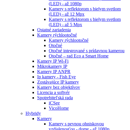
(LED) - až 1080p
Kamery s reflektorom s bielym svetlom
(LED) - až 12 Mpx
Kamery s reflektorom s bielym svetlom
(LED) - až 5 Mpx
Ostatné zariadenia
Kamery rýchlootočné
Kamery rýchlootočné
Otočné
Otočné integrované s prídavnou kamerou
Otočné – rad Eco a Smart Home
Kamery IP Wi-Fi
Mikrokamery IP
Kamery IP ANPR
Ip kamery - Fish Eye
Zostávajúce IP kamery
Kamery bez objektívov
Licencia a softvér
Spotrebiteľská rada
iCSee
VicoHome
Hybridy
Kamery
Kamery s pevnou ohniskovou
vzdialenosťou - dome - až 1080p