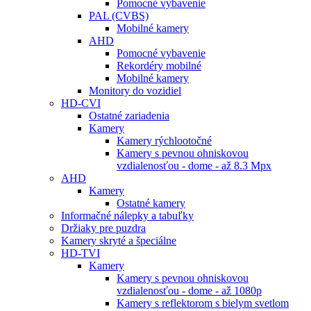
Pomocné vybavenie
PAL (CVBS)
Mobilné kamery
AHD
Pomocné vybavenie
Rekordéry mobilné
Mobilné kamery
Monitory do vozidiel
HD-CVI
Ostatné zariadenia
Kamery
Kamery rýchlootočné
Kamery s pevnou ohniskovou
vzdialenosťou - dome - až 8.3 Mpx
AHD
Kamery
Ostatné kamery
Informačné nálepky a tabuľky
Držiaky pre puzdra
Kamery skryté a špeciálne
HD-TVI
Kamery
Kamery s pevnou ohniskovou
vzdialenosťou - dome - až 1080p
Kamery s reflektorom s bielym svetlom