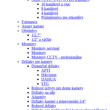
16 kanálové a viac
8 kanálové
4 kanálové
Príslušenstvo pre rekordéry
Fotopasce
Atrapy kamier
Objektívy
1/2.7"
1/2“ a väčšie
Monitory
Monitory servisné
Monitory
Monitory CCTV - profesionálne
Držiaky pre kamery
Distančné držiaky
APTI
Hikvision
DAHUA
STG
Rohové úchyty pre dome kamery
Držiaky na stĺp
Adaptéry
Držiaky kamier s pripevnením 1/4"
Rohové držiaky