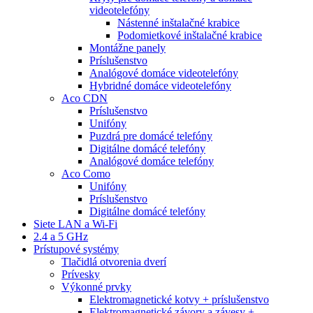
videotelefóny
Nástenné inštalačné krabice
Podomietkové inštalačné krabice
Montážne panely
Príslušenstvo
Analógové domáce videotelefóny
Hybridné domáce videotelefóny
Aco CDN
Príslušenstvo
Unifóny
Puzdrá pre domácé telefóny
Digitálne domácé telefóny
Analógové domáce telefóny
Aco Como
Unifóny
Príslušenstvo
Digitálne domácé telefóny
Siete LAN a Wi-Fi
2.4 a 5 GHz
Prístupové systémy
Tlačidlá otvorenia dverí
Prívesky
Výkonné prvky
Elektromagnetické kotvy + príslušenstvo
Elektromagnetické závory a závesy +