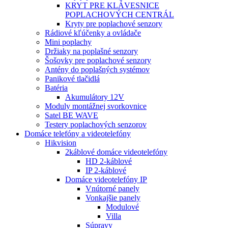
KRYT PRE KLÁVESNICE
POPLACHOVÝCH CENTRÁL
Kryty pre poplachové senzory
Rádiové kľúčenky a ovládače
Mini poplachy
Držiaky na poplašné senzory
Šošovky pre poplachové senzory
Antény do poplašných systémov
Panikové tlačidlá
Batéria
Akumulátory 12V
Moduly montážnej svorkovnice
Satel BE WAVE
Testery poplachových senzorov
Domáce telefóny a videotelefóny
Hikvision
2káblové domáce videotelefóny
HD 2-káblové
IP 2-káblové
Domáce videotelefóny IP
Vnútorné panely
Vonkajšie panely
Modulové
Villa
Súpravy