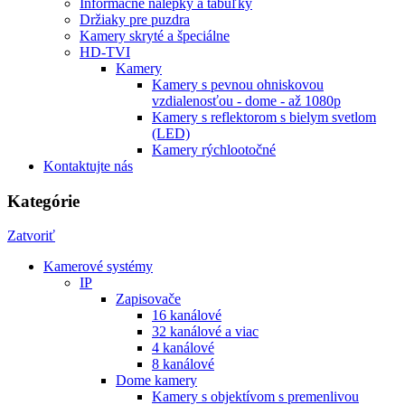
Informačné nálepky a tabuľky
Držiaky pre puzdra
Kamery skryté a špeciálne
HD-TVI
Kamery
Kamery s pevnou ohniskovou
vzdialenosťou - dome - až 1080p
Kamery s reflektorom s bielym svetlom
(LED)
Kamery rýchlootočné
Kontaktujte nás
Kategórie
Zatvoriť
Kamerové systémy
IP
Zapisovače
16 kanálové
32 kanálové a viac
4 kanálové
8 kanálové
Dome kamery
Kamery s objektívom s premenlivou