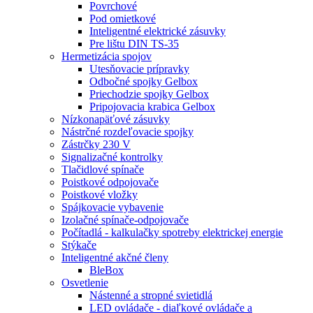
Povrchové
Pod omietkové
Inteligentné elektrické zásuvky
Pre lištu DIN TS-35
Hermetizácia spojov
Utesňovacie prípravky
Odbočné spojky Gelbox
Priechodzie spojky Gelbox
Pripojovacia krabica Gelbox
Nízkonapäťové zásuvky
Nástrčné rozdeľovacie spojky
Zástrčky 230 V
Signalizačné kontrolky
Tlačidlové spínače
Poistkové odpojovače
Poistkové vložky
Spájkovacie vybavenie
Izolačné spínače-odpojovače
Počítadlá - kalkulačky spotreby elektrickej energie
Stýkače
Inteligentné akčné členy
BleBox
Osvetlenie
Nástenné a stropné svietidlá
LED ovládače - diaľkové ovládače a