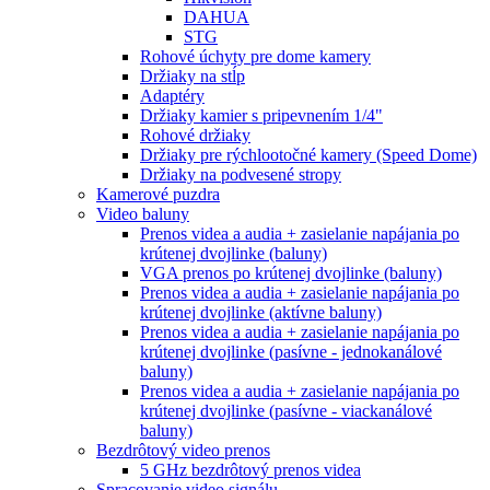
DAHUA
STG
Rohové úchyty pre dome kamery
Držiaky na stĺp
Adaptéry
Držiaky kamier s pripevnením 1/4"
Rohové držiaky
Držiaky pre rýchlootočné kamery (Speed Dome)
Držiaky na podvesené stropy
Kamerové puzdra
Video baluny
Prenos videa a audia + zasielanie napájania po
krútenej dvojlinke (baluny)
VGA prenos po krútenej dvojlinke (baluny)
Prenos videa a audia + zasielanie napájania po
krútenej dvojlinke (aktívne baluny)
Prenos videa a audia + zasielanie napájania po
krútenej dvojlinke (pasívne - jednokanálové
baluny)
Prenos videa a audia + zasielanie napájania po
krútenej dvojlinke (pasívne - viackanálové
baluny)
Bezdrôtový video prenos
5 GHz bezdrôtový prenos videa
Spracovanie video signálu