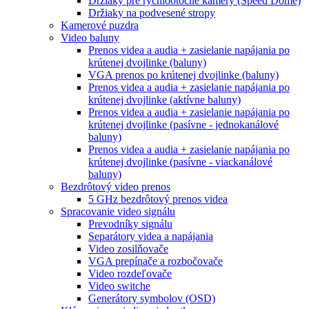
Držiaky pre rýchlootočné kamery (Speed Dome)
Držiaky na podvesené stropy
Kamerové puzdra
Video baluny
Prenos videa a audia + zasielanie napájania po
krútenej dvojlinke (baluny)
VGA prenos po krútenej dvojlinke (baluny)
Prenos videa a audia + zasielanie napájania po
krútenej dvojlinke (aktívne baluny)
Prenos videa a audia + zasielanie napájania po
krútenej dvojlinke (pasívne - jednokanálové
baluny)
Prenos videa a audia + zasielanie napájania po
krútenej dvojlinke (pasívne - viackanálové
baluny)
Bezdrôtový video prenos
5 GHz bezdrôtový prenos videa
Spracovanie video signálu
Prevodníky signálu
Separátory videa a napájania
Video zosilňovače
VGA prepínače a rozbočovače
Video rozdeľovače
Video switche
Generátory symbolov (OSD)