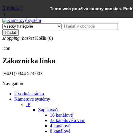

Prihlásiť
Tento web používa súbory cookies. Preh

Hľadať
shopping_basket
Košík
(0)
icon
Zákaznícka linka
(+421) 0944 523 003
Navigation
Úvodná stránka
Kamerové systémy
IP
Zapisovače
16 kanálové
32 kanálové a viac
4 kanálové
8 kanálové