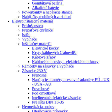
Gombíková batéria
Alkalické batérie
Powerbanky a napájacie stanice
Nabíjačky mobilných zariadení
Elektroinštalačný materiál
Príslušenstvo
Prepäťové chrániče
Ističe
Vypínače
Inštalačný materiál
Elektrické kocky
Kryty káblových žľabov/líšt
Káblové žľaby
Káblové koncovky – elektrické konektory
Rámčeky na zásuvky a vypínače
Zásuvky 230 V
Prenosné
Napájacie adaptéry - cestovné adaptéry EÚ - UK
- USA - AU
Povrchové
Pod omietkové
Inteligentné elektrické zásuvky
Pre lištu DIN TS-35
Hermetizácia spojov
Utesňovacie prípravky