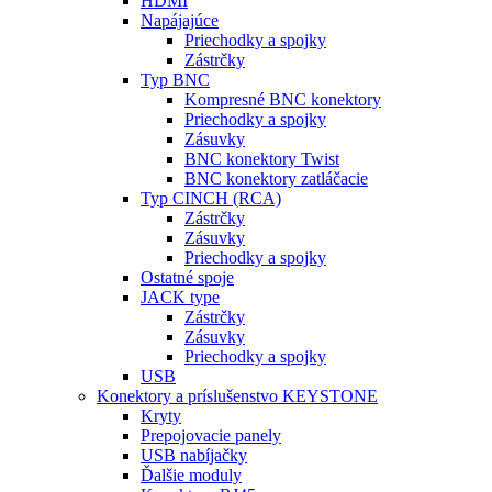
HDMI
Napájajúce
Priechodky a spojky
Zástrčky
Typ BNC
Kompresné BNC konektory
Priechodky a spojky
Zásuvky
BNC konektory Twist
BNC konektory zatláčacie
Typ CINCH (RCA)
Zástrčky
Zásuvky
Priechodky a spojky
Ostatné spoje
JACK type
Zástrčky
Zásuvky
Priechodky a spojky
USB
Konektory a príslušenstvo KEYSTONE
Kryty
Prepojovacie panely
USB nabíjačky
Ďalšie moduly