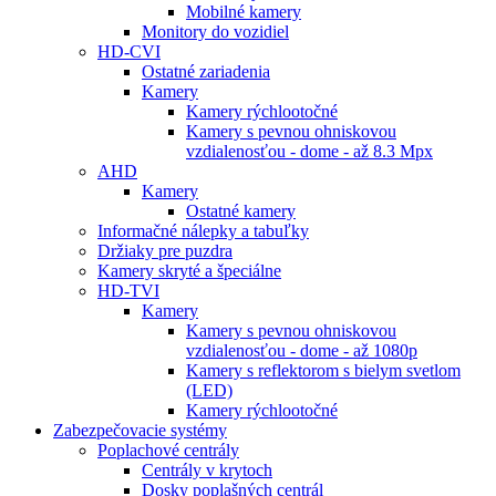
Mobilné kamery
Monitory do vozidiel
HD-CVI
Ostatné zariadenia
Kamery
Kamery rýchlootočné
Kamery s pevnou ohniskovou
vzdialenosťou - dome - až 8.3 Mpx
AHD
Kamery
Ostatné kamery
Informačné nálepky a tabuľky
Držiaky pre puzdra
Kamery skryté a špeciálne
HD-TVI
Kamery
Kamery s pevnou ohniskovou
vzdialenosťou - dome - až 1080p
Kamery s reflektorom s bielym svetlom
(LED)
Kamery rýchlootočné
Zabezpečovacie systémy
Poplachové centrály
Centrály v krytoch
Dosky poplašných centrál