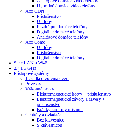
Analógové domáce videotelefóny
Hybridné domáce videotelefóny
Aco CDN
Príslušenstvo
Unifóny
Puzdrá pre domácé telefóny
Digitálne domácé telefóny
Analógové domáce telefóny
Aco Como
Unifóny
Príslušenstvo
Digitálne domácé telefóny
Siete LAN a Wi-Fi
2.4 a 5 GHz
Prístupové systémy
Tlačidlá otvorenia dverí
Prívesky
Výkonné prvky
Elektromagnetické kotvy + príslušenstvo
Elektromagnetické závory a závesy +
príslušenstvo
Bránky kontroly prístupu
Centrály a ovládače
Bez klávesnice
S klávesnicou