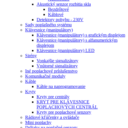
Akustický senzor rozbitia skla
Bezdrôtové
Káblové
Detektory pohybu - 230V
Sady poplašného systému
Klávesnice (manipulátory)
Klávesnice (manipulátory) s grafickým displejom
Klávesnice (manipulátory) s alfanumerickým
displejom
Klávesnice (manipulátory) LED
Sirény
Vonkajšie signalizátory
Vnútorné signalizátory
Iné poplachové príslušenstvo
Komunikačné moduly
Káble
Káble na naprogramovanie
Kryty
Kryty pre centrály
KRYT PRE KLÁVESNICE
POPLACHOVÝCH CENTRÁL
Kryty pre poplachové senzory
Rádiové kľúčenky a ovládače
Mini poplachy
Držiaky na poplašné senzory