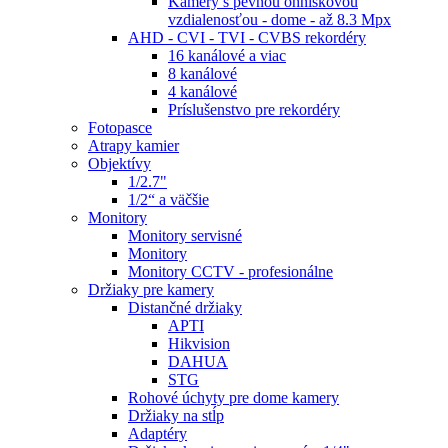
Kamery s pevnou ohniskovou
vzdialenosťou - dome - až 8.3 Mpx
AHD - CVI - TVI - CVBS rekordéry
16 kanálové a viac
8 kanálové
4 kanálové
Príslušenstvo pre rekordéry
Fotopasce
Atrapy kamier
Objektívy
1/2.7"
1/2“ a väčšie
Monitory
Monitory servisné
Monitory
Monitory CCTV - profesionálne
Držiaky pre kamery
Distančné držiaky
APTI
Hikvision
DAHUA
STG
Rohové úchyty pre dome kamery
Držiaky na stĺp
Adaptéry