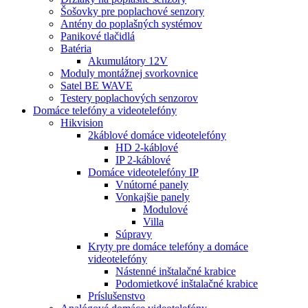
Šošovky pre poplachové senzory
Antény do poplašných systémov
Panikové tlačidlá
Batéria
Akumulátory 12V
Moduly montážnej svorkovnice
Satel BE WAVE
Testery poplachových senzorov
Domáce telefóny a videotelefóny
Hikvision
2káblové domáce videotelefóny
HD 2-káblové
IP 2-káblové
Domáce videotelefóny IP
Vnútorné panely
Vonkajšie panely
Modulové
Villa
Súpravy
Kryty pre domáce telefóny a domáce
videotelefóny
Nástenné inštalačné krabice
Podomietkové inštalačné krabice
Príslušenstvo