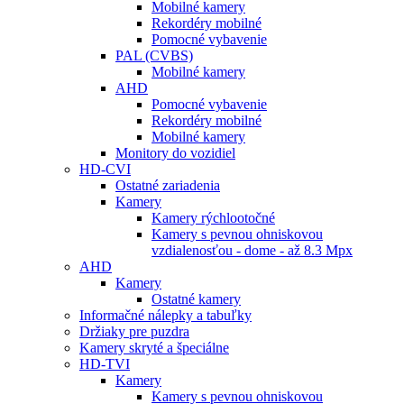
Mobilné kamery
Rekordéry mobilné
Pomocné vybavenie
PAL (CVBS)
Mobilné kamery
AHD
Pomocné vybavenie
Rekordéry mobilné
Mobilné kamery
Monitory do vozidiel
HD-CVI
Ostatné zariadenia
Kamery
Kamery rýchlootočné
Kamery s pevnou ohniskovou
vzdialenosťou - dome - až 8.3 Mpx
AHD
Kamery
Ostatné kamery
Informačné nálepky a tabuľky
Držiaky pre puzdra
Kamery skryté a špeciálne
HD-TVI
Kamery
Kamery s pevnou ohniskovou