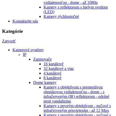
vzdialenosťou - dome - až 1080p
Kamery s reflektorom s bielym svetlom
(LED)
Kamery rýchlootočné
Kontaktujte nás
Kategórie
Zatvoriť
Kamerové systémy
IP
Zapisovače
16 kanálové
32 kanálové a viac
4 kanálové
8 kanálové
Dome kamery
Kamery s objektívom s premenlivou
ohniskovou vzdialenosťou - dome - s
infračerveným (IR) reflektorom - odolné
proti vandalizmu
Kamery s pevným objektívom - guľové s
infračerveným prisvietením - až 12 Mpx
Kamery s pevným objektívom - guľové s