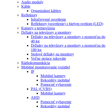
Audio moduly
Káble
Organizátori káblov
Reflektory
Infračervené osvetlenie
Reflektory (osvetlenie) s bielym svetlom (LED)
Kamery s termovíziou
Držiaky na televízory a monitory
Držiaky na televízory a monitory s nosnosťou do
40 kg
Držiaky na televízory a monitory s nosnosťou do
180 kg
Stolové držiaky na monitory
Voľne stojace rukoväte
Rádiokomunikácia
Mobilné monitorovanie vozidiel
IP
Mobilné kamery
Rekordéry mobilné
Pomocné vybavenie
PAL (CVBS)
Mobilné kamery
AHD
Pomocné vybavenie
Rekordéry mobilné