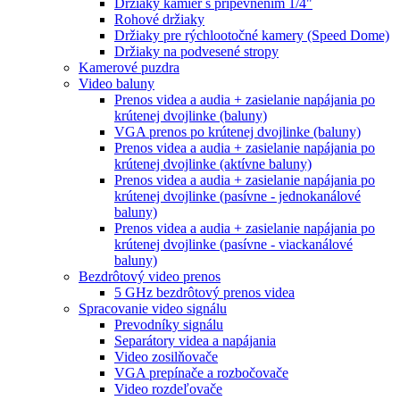
Držiaky kamier s pripevnením 1/4"
Rohové držiaky
Držiaky pre rýchlootočné kamery (Speed Dome)
Držiaky na podvesené stropy
Kamerové puzdra
Video baluny
Prenos videa a audia + zasielanie napájania po
krútenej dvojlinke (baluny)
VGA prenos po krútenej dvojlinke (baluny)
Prenos videa a audia + zasielanie napájania po
krútenej dvojlinke (aktívne baluny)
Prenos videa a audia + zasielanie napájania po
krútenej dvojlinke (pasívne - jednokanálové
baluny)
Prenos videa a audia + zasielanie napájania po
krútenej dvojlinke (pasívne - viackanálové
baluny)
Bezdrôtový video prenos
5 GHz bezdrôtový prenos videa
Spracovanie video signálu
Prevodníky signálu
Separátory videa a napájania
Video zosilňovače
VGA prepínače a rozbočovače
Video rozdeľovače