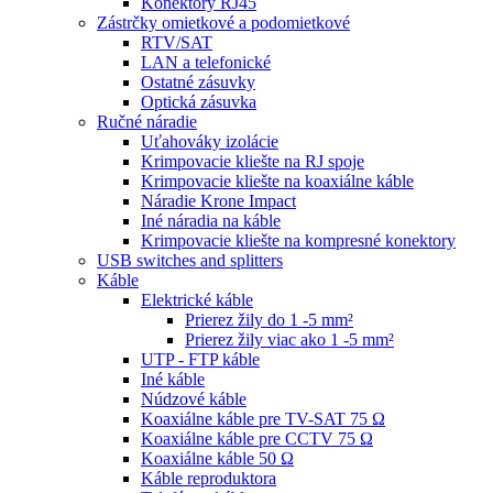
Konektory RJ45
Zástrčky omietkové a podomietkové
RTV/SAT
LAN a telefonické
Ostatné zásuvky
Optická zásuvka
Ručné náradie
Uťahováky izolácie
Krimpovacie kliešte na RJ spoje
Krimpovacie kliešte na koaxiálne káble
Náradie Krone Impact
Iné náradia na káble
Krimpovacie kliešte na kompresné konektory
USB switches and splitters
Káble
Elektrické káble
Prierez žily do 1 -5 mm²
Prierez žily viac ako 1 -5 mm²
UTP - FTP káble
Iné káble
Núdzové káble
Koaxiálne káble pre TV-SAT 75 Ω
Koaxiálne káble pre CCTV 75 Ω
Koaxiálne káble 50 Ω
Káble reproduktora