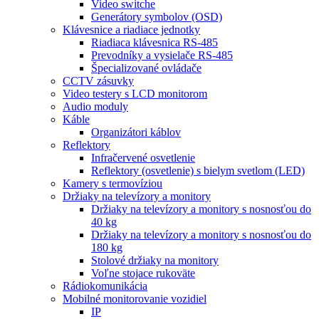
Video switche
Generátory symbolov (OSD)
Klávesnice a riadiace jednotky
Riadiaca klávesnica RS-485
Prevodníky a vysielače RS-485
Špecializované ovládače
CCTV zásuvky
Video testery s LCD monitorom
Audio moduly
Káble
Organizátori káblov
Reflektory
Infračervené osvetlenie
Reflektory (osvetlenie) s bielym svetlom (LED)
Kamery s termovíziou
Držiaky na televízory a monitory
Držiaky na televízory a monitory s nosnosťou do
40 kg
Držiaky na televízory a monitory s nosnosťou do
180 kg
Stolové držiaky na monitory
Voľne stojace rukoväte
Rádiokomunikácia
Mobilné monitorovanie vozidiel
IP