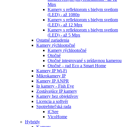
Mpx
Kamery s reflektorom s bielym svetlom
(LED) - až 1080p
Kamery s reflektorom s bielym svetlom
(LED) - až 12 Mpx
Kamery s reflektorom s bielym svetlom
(LED) - až 5 Mpx
Ostatné zariadenia
Kamery rýchlootočné
Kamery rýchlootočné
Otočné
Otočné integrované s prídavnou kamerou
Otočné – rad Eco a Smart Home
Kamery IP Wi-Fi
Mikrokamery IP
Kamery IP ANPR
Ip kamery - Fish Eye
Zostávajúce IP kamery
Kamery bez objektívov
Licencia a softvér
Spotrebiteľská rada
iCSee
VicoHome
Hybridy
Kamery