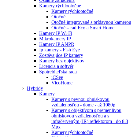
Ostatné zariadenia
Kamery rýchlootočné
Kamery rýchlootočné
Otočné
Otočné integrované s prídavnou kamerou
Otočné – rad Eco a Smart Home
Kamery IP Wi-Fi
Mikrokamery IP
Kamery IP ANPR
Ip kamery - Fish Eye
Zostávajúce IP kamery
Kamery bez objektívov
Licencia a softvér
Spotrebiteľská rada
iCSee
VicoHome
Hybridy
Kamery
Kamery s pevnou ohniskovou
vzdialenosťou - dome - až 1080p
Kamery s objektívom s premenlivou
ohniskovou vzdialenosťou a s
infračerveným (IR) reflektorom - do 8.3
Mpx
Kamery rýchlootočné