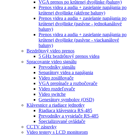
VGA prenos po krútenej dvojlinke (baluny)
Prenos videa a audia + zasielanie napájania po
krútenej dvojlinke (aktívne baluny)
Prenos videa a audia + zasielanie napájania po
krútenej dvojlinke (pasívne - jednokanálové
baluny)
Prenos videa a audia + zasielanie napájania po
krútenej dvojlinke (pasívne - viackanálové
baluny)
Bezdrôtový video prenos
5 GHz bezdrôtový prenos videa
Spracovanie video signálu
Prevodníky signálu
Separátory videa a napájania
Video zosilňovače
VGA prepínače a rozbočovače
Video rozdeľovače
Video switche
Generátory symbolov (OSD)
Klávesnice a riadiace jednotky
Riadiaca klávesnica RS-485
Prevodníky a vysielače RS-485
Špecializované ovládače
CCTV zásuvky
Video testery s LCD monitorom