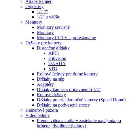
Atrapy kamier
Objektívy
1/2.7"
1/2“ a väčšie
Monitory
Monitory servisné
Monitory
Monitory CCTV - profesionálne
Držiaky pre kamery
Distančné držiaky
APTI
Hikvision
DAHUA
STG
Rohové úchyty pre dome kamery
Držiaky na stĺp
Adaptéry
Držiaky kamier s pripevnením 1/4"
Rohové držiaky
Držiaky pre rýchlootočné kamery (Speed Dome)
Držiaky na podvesené stropy
Kamerové puzdra
Video baluny
Prenos videa a audia + zasielanie napájania po
krútenej dvojlinke (baluny)