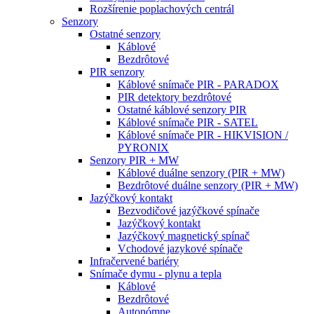
Rozšírenie poplachových centrál
Senzory
Ostatné senzory
Káblové
Bezdrôtové
PIR senzory
Káblové snímače PIR - PARADOX
PIR detektory bezdrôtové
Ostatné káblové senzory PIR
Káblové snímače PIR - SATEL
Káblové snímače PIR - HIKVISION /
PYRONIX
Senzory PIR + MW
Káblové duálne senzory (PIR + MW)
Bezdrôtové duálne senzory (PIR + MW)
Jazýčkový kontakt
Bezvodičové jazýčkové spínače
Jazýčkový kontakt
Jazýčkový magnetický spínač
Vchodové jazykové spínače
Infračervené bariéry
Snímače dymu - plynu a tepla
Káblové
Bezdrôtové
Autonómne