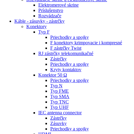
Elektromerové skrine
Príslušenstvo
Rozvádzače
Káble - zásuvky - zástrčky
Konektory
Typ F
Priechodky a spojky
F konektory krimpovacie i kompresné
F zástrčky Twist
RJ zástrčky telekomunikačné
Zástrčky
Priechodky a spojky
Kryty kontaktov
Konektor 50 Ω
Priechodky a spojky
Typ N
Typ FME
Typ SMA
Typ TNC
Typ UHF
IEC antenna connector
Zástrčky
Zásuvky
Priechodky a spojky