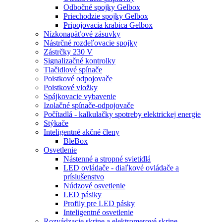
Odbočné spojky Gelbox
Priechodzie spojky Gelbox
Pripojovacia krabica Gelbox
Nízkonapäťové zásuvky
Nástrčné rozdeľovacie spojky
Zástrčky 230 V
Signalizačné kontrolky
Tlačidlové spínače
Poistkové odpojovače
Poistkové vložky
Spájkovacie vybavenie
Izolačné spínače-odpojovače
Počítadlá - kalkulačky spotreby elektrickej energie
Stýkače
Inteligentné akčné členy
BleBox
Osvetlenie
Nástenné a stropné svietidlá
LED ovládače - diaľkové ovládače a
príslušenstvo
Núdzové osvetlenie
LED pásiky
Profily pre LED pásky
Inteligentné osvetlenie
Rozvádzacie skrine a elektromerové skrine