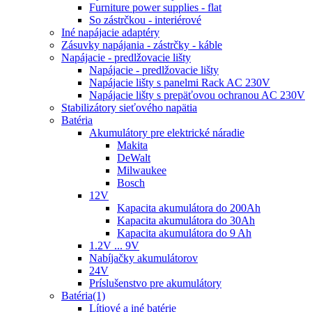
Furniture power supplies - flat
So zástrčkou - interiérové
Iné napájacie adaptéry
Zásuvky napájania - zástrčky - káble
Napájacie - predlžovacie lišty
Napájacie - predlžovacie lišty
Napájacie lišty s panelmi Rack AC 230V
Napájacie lišty s prepäťovou ochranou AC 230V
Stabilizátory sieťového napätia
Batéria
Akumulátory pre elektrické náradie
Makita
DeWalt
Milwaukee
Bosch
12V
Kapacita akumulátora do 200Ah
Kapacita akumulátora do 30Ah
Kapacita akumulátora do 9 Ah
1.2V ... 9V
Nabíjačky akumulátorov
24V
Príslušenstvo pre akumulátory
Batéria(1)
Lítiové a iné batérie