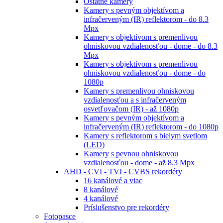
Ostatné kamery
Kamery s pevným objektívom a
infračerveným (IR) reflektorom - do 8.3
Mpx
Kamery s objektívom s premenlivou
ohniskovou vzdialenosťou - dome - do 8.3
Mpx
Kamery s objektívom s premenlivou
ohniskovou vzdialenosťou - dome - do
1080p
Kamery s premenlivou ohniskovou
vzdialenosťou a s infračerveným
osvetľovačom (IR) - až 1080p
Kamery s pevným objektívom a
infračerveným (IR) reflektorom - do 1080p
Kamery s reflektorom s bielym svetlom
(LED)
Kamery s pevnou ohniskovou
vzdialenosťou - dome - až 8.3 Mpx
AHD - CVI - TVI - CVBS rekordéry
16 kanálové a viac
8 kanálové
4 kanálové
Príslušenstvo pre rekordéry
Fotopasce