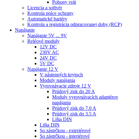
Pohony vrát
Licencia a softvér
Kontrola práce ochrany
Automatické bariéry
Kontrola a registrácia odpracovanej doby (RCP)
Napájanie
Napájanie 5V ... 9V
Reléové moduly
12V DC
230V AC
24V DC
5V DC
Napájanie 12 V
V nástenných krytoch
Moduly napájania
Vyrovnávacie zdroje 12 V
Prúdový zisk do 20 A
Moduly vyrovnávacích adaptérov
napájania
Prúdový zisk do 7.0 A
Prúdový zisk do 3.5 A
Lišta DIN
Lišta DIN
So zástrčkou - exteriérové
So zástrčkou - interiérové