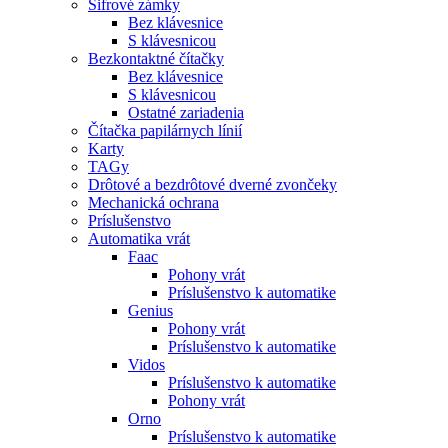
Šifrové zámky
Bez klávesnice
S klávesnicou
Bezkontaktné čítačky
Bez klávesnice
S klávesnicou
Ostatné zariadenia
Čítačka papilárnych línií
Karty
TAGy
Drôtové a bezdrôtové dverné zvončeky
Mechanická ochrana
Príslušenstvo
Automatika vrát
Faac
Pohony vrát
Príslušenstvo k automatike
Genius
Pohony vrát
Príslušenstvo k automatike
Vidos
Príslušenstvo k automatike
Pohony vrát
Orno
Príslušenstvo k automatike