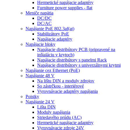
Hermetické napájacie adaptéry
Furniture power supplies - flat
Meniče napätia
DC/DC
DC/AC
Napájanie PoE 802.3af(at)
Stabilizátory PoE
Napájacie adaptéry
Napájacie bloky
Napájacie distribútory PCB (pripravené na
inštaláciu v krytoch)
Napájacie distribútory s panelmi Rack
Napájacie distribútory s univerzálnymi krytmi
Napájanie cez Ethernet (PoE)
Napájanie 48 V
Na lištu DIN a moduly zdrojov
So zástrčkou - interiérové
Vyrovnávacie adaptéry napájania
Poistky
Napájanie 24 V
Lišta DIN
Moduly napájania
Striedavého prúdu (AC)
Hermetické napájacie adaptéry
Vyrovnávacie zdroje 24V